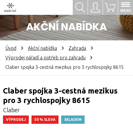
Hledat
Přihlásit se
0
MENU
AKČNÍ NABÍDKA
Úvod
Akční nabídka
Zahrada
Výprodej nářadí a potřeb pro zahradu
Claber spojka 3-cestná mezikus pro 3 rychlospojky 8615
Claber spojka 3-cestná mezikus
pro 3 rychlospojky 8615
Claber
VÝPRODEJ
50 % SLEVA
SKLADEM