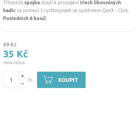
Třícestná
spojka
slouží k propojení
třech libovolných
hadic
za pomocí 3 rychlospojek se systémem Quick - Click.
Posledních 6 kusů!
69 Kč
35 Kč
cena za kus
KOUPIT
ks