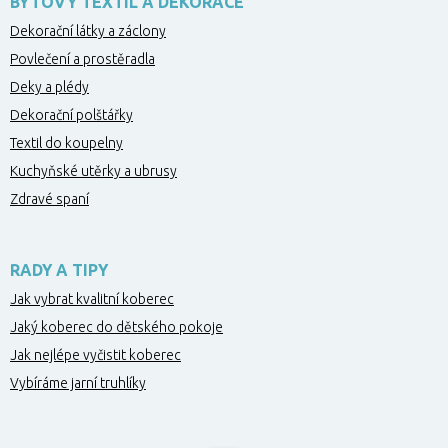
BYTOVÝ TEXTIL A DEKORACE
Dekorační látky a záclony
Povlečení a prostěradla
Deky a plédy
Dekorační polštářky
Textil do koupelny
Kuchyňské utěrky a ubrusy
Zdravé spaní
RADY A TIPY
Jak vybrat kvalitní koberec
Jaký koberec do dětského pokoje
Jak nejlépe vyčistit koberec
Vybíráme jarní truhlíky