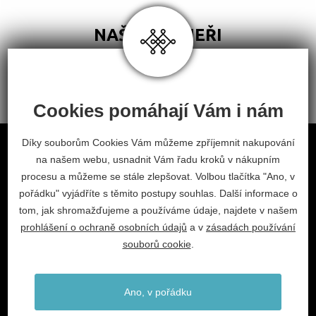
NAŠI PARTNEŘI
Cookies pomáhají Vám i nám
Obchodní podmínky
Díky souborům Cookies Vám můžeme zpříjemnit nakupování
na našem webu, usnadnit Vám řadu kroků v nákupním
Odstoupení od smlouvy
procesu a můžeme se stále zlepšovat. Volbou tlačítka "Ano, v
Nastavení cookies
pořádku" vyjádříte s těmito postupy souhlas. Další informace o
tom, jak shromažďujeme a používáme údaje, najdete v našem
facebook
instagram
prohlášení o ochraně osobních údajů
a v
zásadách používání
2026 © Habitat, a.s.
souborů cookie
.
V.Nezvala 977, 675 71 Náměšť nad Oslavou.
info@habitat-cz.cz
Ano, v pořádku
+420 568 620 101 (prodejna)