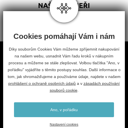
NAŠI PARTNEŘI
Cookies pomáhají Vám i nám
Obchodní podmínky
Díky souborům Cookies Vám můžeme zpříjemnit nakupování
na našem webu, usnadnit Vám řadu kroků v nákupním
Odstoupení od smlouvy
procesu a můžeme se stále zlepšovat. Volbou tlačítka "Ano, v
Nastavení cookies
pořádku" vyjádříte s těmito postupy souhlas. Další informace o
tom, jak shromažďujeme a používáme údaje, najdete v našem
facebook
instagram
prohlášení o ochraně osobních údajů
a v
zásadách používání
2026 © Habitat, a.s.
souborů cookie
.
V.Nezvala 977, 675 71 Náměšť nad Oslavou.
info@habitat-cz.cz
Ano, v pořádku
+420 568 620 101 (prodejna)
+420 568 620 541 (kancelář)
Nastavení cookies