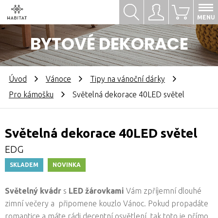
Hledat
Přihlásit se
0
MENU
BYTOVÉ DEKORACE
Úvod
Vánoce
Tipy na vánoční dárky
Pro kámošku
Světelná dekorace 40LED světel
Světelná dekorace 40LED světel
EDG
SKLADEM
NOVINKA
Světelný kvádr
s
LED žárovkami
Vám zpříjemní dlouhé
zimní večery a připomene kouzlo Vánoc. Pokud propadáte
romantice a máte rádi decentní osvětlení, tak toto je přímo