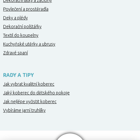
Dekorační látky a záclony
Povlečení a prostěradla
Deky a plédy
Dekorační polštářky
Textil do koupelny
Kuchyňské utěrky a ubrusy
Zdravé spaní
RADY A TIPY
Jak vybrat kvalitní koberec
Jaký koberec do dětského pokoje
Jak nejlépe vyčistit koberec
Vybíráme jarní truhlíky