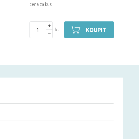
cena za kus
KOUPIT
ks