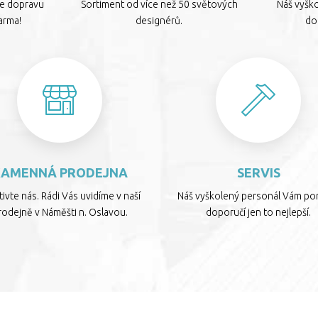
te dopravu
Sortiment od více než 50 světových
Náš vyšk
arma!
designérů.
dop
KAMENNÁ PRODEJNA
SERVIS
ivte nás. Rádi Vás uvidíme v naší
Náš vyškolený personál Vám por
rodejně v Náměšti n. Oslavou.
doporučí jen to nejlepší.