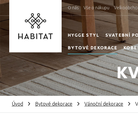
O nás
Vše o nákupu
Velkoobcho
HYGGE STYL
SVATEBNÍ P
BYTOVÉ DEKORACE
KOBE
KV
Úvod
Bytové dekorace
Vánoční dekorace
V