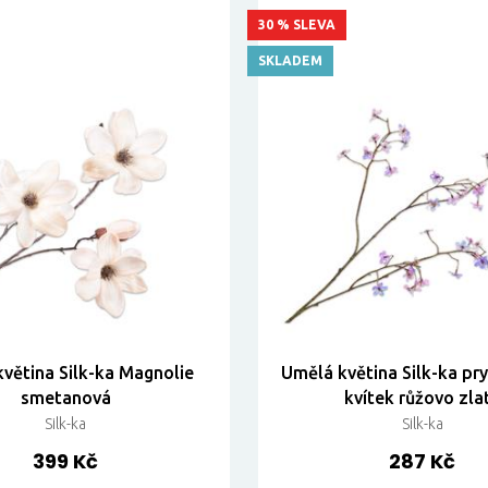
30 % SLEVA
SKLADEM
větina Silk-ka Magnolie
Umělá květina Silk-ka pr
smetanová
kvítek růžovo zla
Silk-ka
Silk-ka
399 Kč
287 Kč