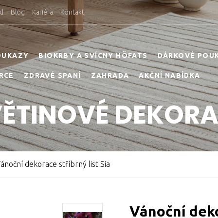
d
Blog
Kariéra
Kontakt
OUKAZY
BIOKRBY A SVÍCNY HÖFATS
DÁRKOVÉ POU
RCE
ZDRAVÉ SPANÍ
ZAHRADA
AKČNÍ NABÍDKA
ĚTINOVÉ DEKOR
ánoční dekorace stříbrný list Sia
Vánoční deko