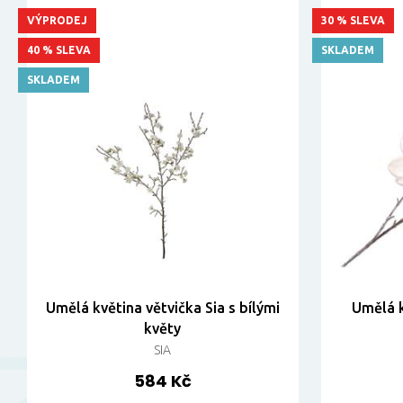
VÝPRODEJ
30 % SLEVA
40 % SLEVA
SKLADEM
SKLADEM
Umělá květina větvička Sia s bílými
Umělá k
květy
SIA
584 Kč