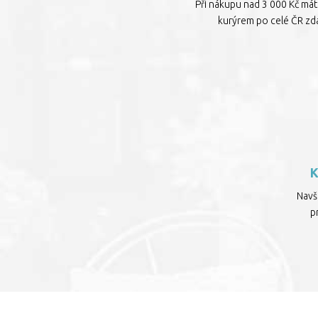
Při nákupu nad 3 000 Kč má
kurýrem po celé ČR zd
Navšt
p