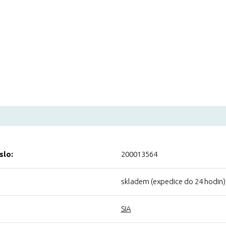
slo:
200013564
skladem (expedice do 24 hodin)
SIA