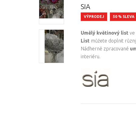
SIA
VÝPRODEJ
50 % SLEVA
Umělý květinový list
ve 
List
můžete doplnit růz
Nádherně zpracované
um
interiéru.