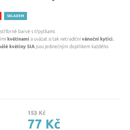
SKLADEM
stříbrné barvě s třpytkami.
nými
květinami
a uvázat si tak netradiční
vánoční kytici.
ělé květiny SIA
jsou jedinečným doplňkem každého
153 Kč
77 Kč