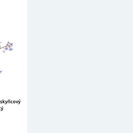
yskyřicový
tý