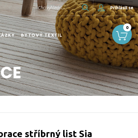
Hledat
Chci vyhledat...
Přihlásit se
0
KÁZKY
BYTOVÝ TEXTIL
ACE
race stříbrný list Sia