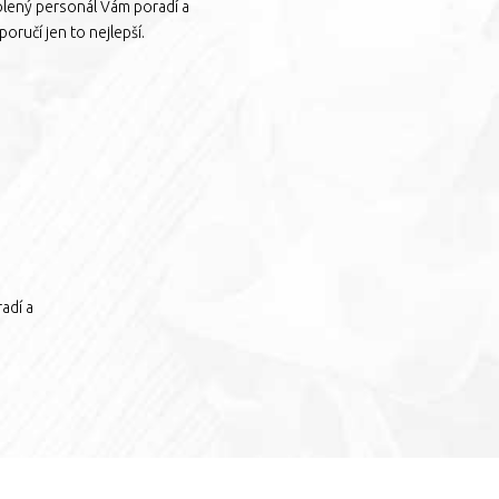
olený personál Vám poradí a
oručí jen to nejlepší.
adí a