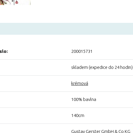
slo:
200015731
skladem (expedice do 24 hodin)
krémová
100% bavlna
140cm
Gustav Gerster GmbH & Co KG