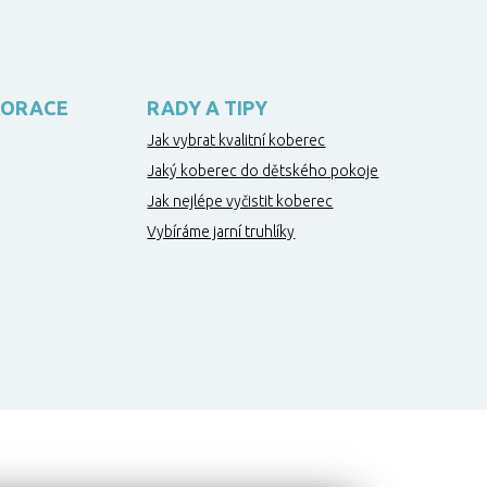
KORACE
RADY A TIPY
Jak vybrat kvalitní koberec
Jaký koberec do dětského pokoje
Jak nejlépe vyčistit koberec
Vybíráme jarní truhlíky