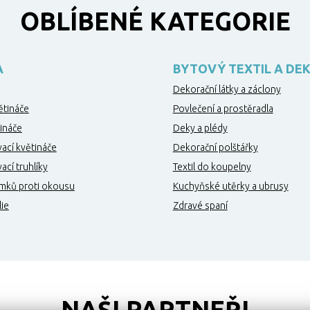
OBLÍBENÉ KATEGORIE
A
BYTOVÝ TEXTIL A DE
Dekorační látky a záclony
ětináče
Povlečení a prostěradla
ináče
Deky a plédy
ací květináče
Dekorační polštářky
cí truhlíky
Textil do koupelny
mků proti okousu
Kuchyňské utěrky a ubrusy
lie
Zdravé spaní
NAŠI PARTNEŘI