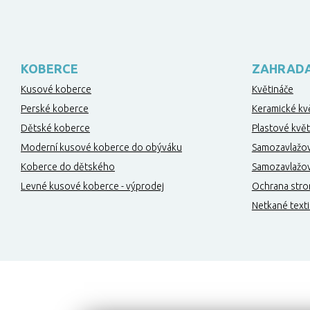
KOBERCE
ZAHRAD
Kusové koberce
Květináče
Perské koberce
Keramické kv
Dětské koberce
Plastové květ
Moderní kusové koberce do obýváku
Samozavlažov
Koberce do dětského
Samozavlažova
Levné kusové koberce - výprodej
Ochrana stro
Netkané texti