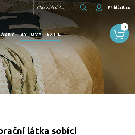
Hledat
Chci vyhledat...
Přihlásit se
0
KÁZKY
BYTOVÝ TEXTIL
rační látka sobíci