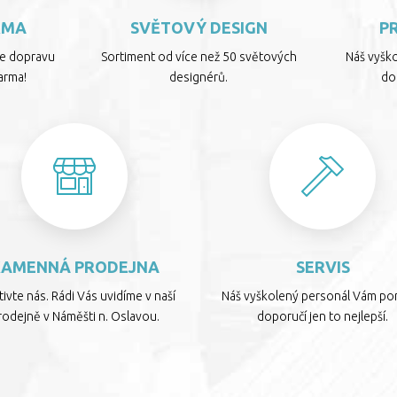
RMA
SVĚTOVÝ DESIGN
P
te dopravu
Sortiment od více než 50 světových
Náš vyšk
arma!
designérů.
dop
KAMENNÁ PRODEJNA
SERVIS
ivte nás. Rádi Vás uvidíme v naší
Náš vyškolený personál Vám por
rodejně v Náměšti n. Oslavou.
doporučí jen to nejlepší.