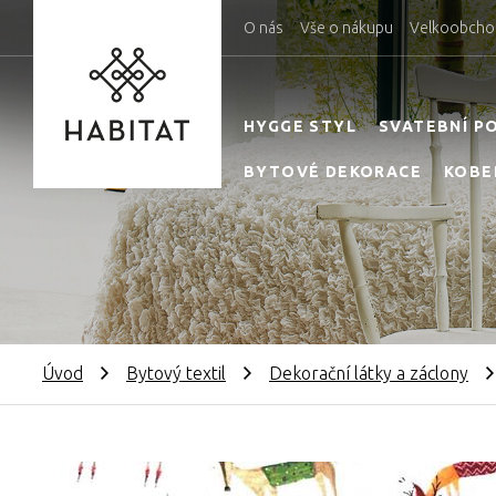
O nás
Vše o nákupu
Velkoobcho
HYGGE STYL
SVATEBNÍ P
BYTOVÉ DEKORACE
KOBE
Úvod
Bytový textil
Dekorační látky a záclony