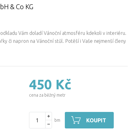
mbH & Co KG
odkladu Vám doladí Vánoční atmosféru kdekoli v interiéru.
řky či napron na Vánoční stůl. Potěší i Vaše nejmenší členy
450 Kč
cena za běžný metr
KOUPIT
bm