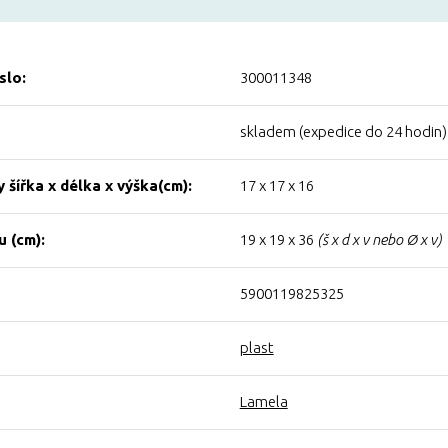
slo:
300011348
skladem (expedice do 24 hodin)
 šířka x délka x výška(cm):
17 x 17 x 16
 (cm):
19 x 19 x 36
(š x d x v nebo Ø x v)
5900119825325
plast
Lamela