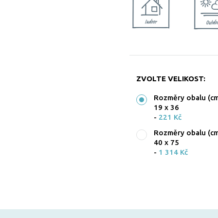
ZVOLTE VELIKOST:
Rozměry obalu (cm
19 x 36
-
221 Kč
Rozměry obalu (cm
40 x 75
-
1 314 Kč