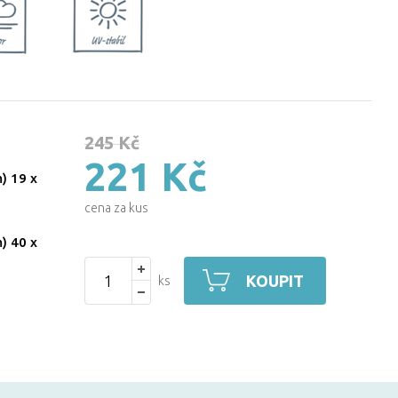
245 Kč
221 Kč
) 19 x
cena za kus
) 40 x
KOUPIT
ks