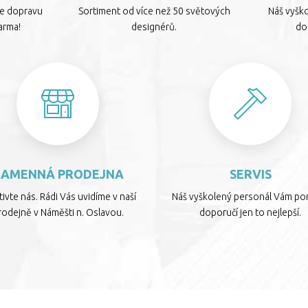
te dopravu
Sortiment od více než 50 světových
Náš vyšk
arma!
designérů.
dop
KAMENNÁ PRODEJNA
SERVIS
ivte nás. Rádi Vás uvidíme v naší
Náš vyškolený personál Vám por
rodejně v Náměšti n. Oslavou.
doporučí jen to nejlepší.