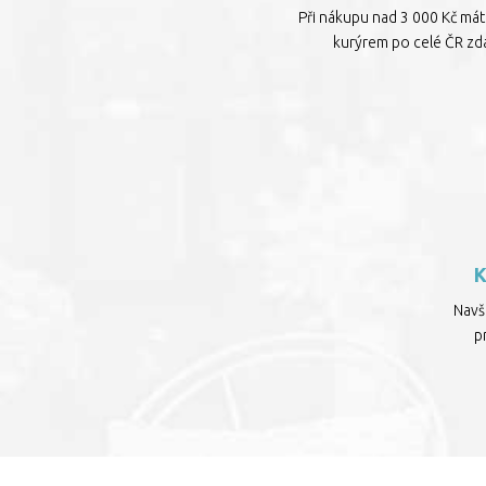
Při nákupu nad 3 000 Kč má
kurýrem po celé ČR zd
Navšt
p