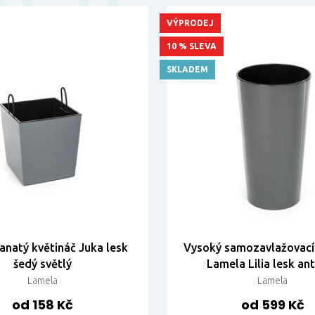
VÝPRODEJ
10 % SLEVA
SKLADEM
anatý květináč Juka lesk
Vysoký samozavlažovací
šedý světlý
Lamela Lilia lesk ant
Lamela
Lamela
od 158 Kč
od 599 Kč