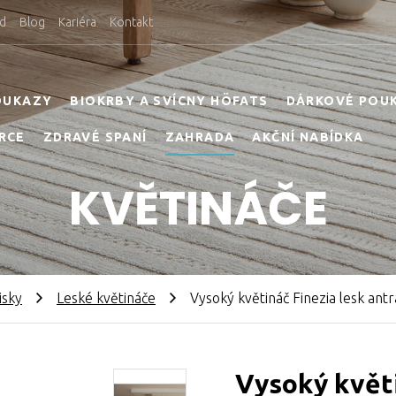
d
Blog
Kariéra
Kontakt
OUKAZY
BIOKRBY A SVÍCNY HÖFATS
DÁRKOVÉ POU
RCE
ZDRAVÉ SPANÍ
ZAHRADA
AKČNÍ NABÍDKA
KVĚTINÁČE
isky
Leské květináče
Vysoký květináč Finezia lesk antra
Vysoký květi