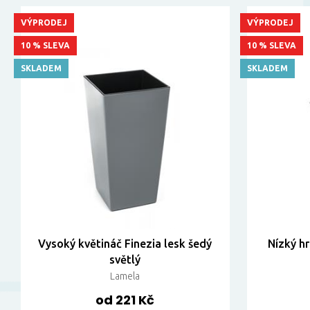
VÝPRODEJ
VÝPRODEJ
10 % SLEVA
10 % SLEVA
SKLADEM
SKLADEM
Vysoký květináč Finezia lesk šedý
Nízký hr
světlý
Lamela
od 221 Kč