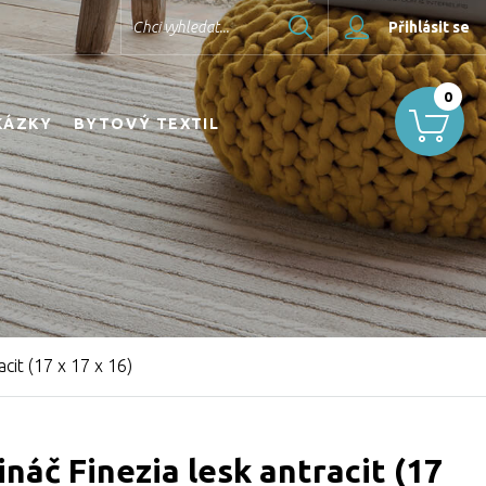
Hledat
Chci vyhledat...
Přihlásit se
0
KÁZKY
BYTOVÝ TEXTIL
cit (17 x 17 x 16)
náč Finezia lesk antracit (17