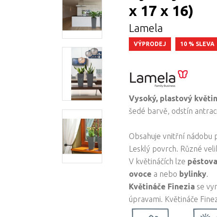
x 17 x 16)
Lamela
VÝPRODEJ
10 % SLEVA
Vysoký, plastový květin
šedé barvě, odstín antraci
Obsahuje vnitřní nádobu p
Lesklý povrch. Různé velik
V květináčích lze
pěstova
ovoce
a nebo
bylinky
.
Květináče Finezia
se vyr
úpravami. Květináče Finezi