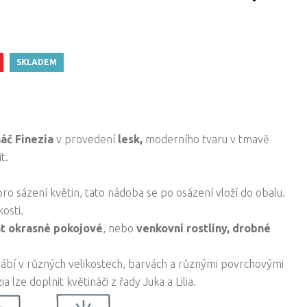
SKLADEM
áč Finezia
v provedení
lesk,
moderního tvaru v tmavě
t.
ro sázení květin, tato nádoba se po osázení vloží do obalu.
osti.
t okrasné pokojové
, nebo
venkovní rostliny,
drobné
ábí v různých velikostech, barvách a různými povrchovými
a lze doplnit květináči z řady Juka a Lilia.