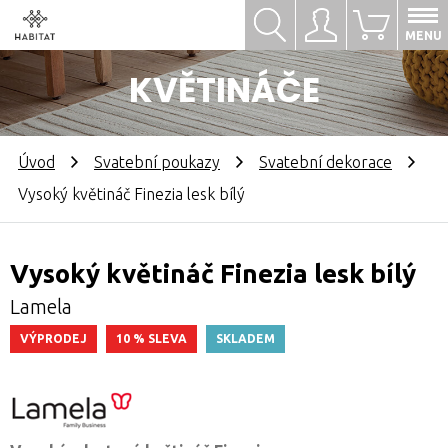
Hledat
Přihlásit se
0
MENU
KVĚTINÁČE
Úvod
Svatební poukazy
Svatební dekorace
Vysoký květináč Finezia lesk bílý
Vysoký květináč Finezia lesk bílý
Lamela
VÝPRODEJ
10 % SLEVA
SKLADEM