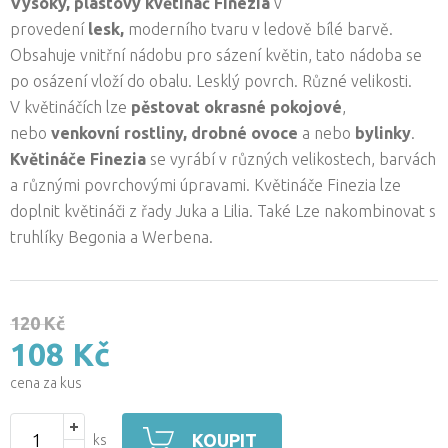
Vysoký, plastový květináč Finezia
v
provedení
lesk,
moderního tvaru v ledově bílé barvě.
Obsahuje vnitřní nádobu pro sázení květin, tato nádoba se
po osázení vloží do obalu. Lesklý povrch. Různé velikosti.
V květináčích lze
pěstovat okrasné pokojové
,
nebo
venkovní rostliny,
drobné ovoce
a nebo
bylinky
.
Květináče Finezia
se vyrábí v různých velikostech, barvách
a různými povrchovými úpravami. Květináče Finezia lze
doplnit květináči z řady Juka a Lilia. Také Lze nakombinovat s
truhlíky Begonia a Werbena.
120 Kč
108 Kč
cena za kus
KOUPIT
ks