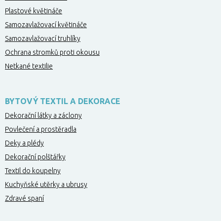
Plastové květináče
Samozavlažovací květináče
Samozavlažovací truhlíky
Ochrana stromků proti okousu
Netkané textilie
BYTOVÝ TEXTIL A DEKORACE
Dekorační látky a záclony
Povlečení a prostěradla
Deky a plédy
Dekorační polštářky
Textil do koupelny
Kuchyňské utěrky a ubrusy
Zdravé spaní