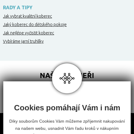
RADY A TIPY
Jak vybrat kvalitní koberec
Jaký koberec do dětského pokoje
Jak nejlépe vyčistit koberec
Vybíráme jarní truhlíky
NAŠI PARTNEŘI
Cookies pomáhají Vám i nám
Obchodní podmínky
Díky souborům Cookies Vám můžeme zpříjemnit nakupování
na našem webu, usnadnit Vám řadu kroků v nákupním
Odstoupení od smlouvy