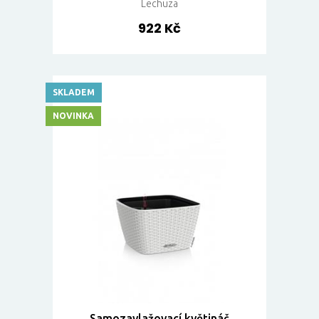
Lechuza
922 Kč
SKLADEM
NOVINKA
Samozavlažovací květináč