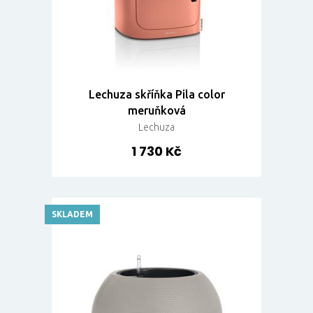
Lechuza skříňka Pila color
meruňková
Lechuza
1 730 Kč
SKLADEM