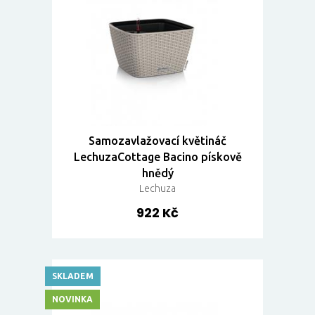
Samozavlažovací květináč
LechuzaCottage Bacino pískově
hnědý
Lechuza
922 Kč
SKLADEM
NOVINKA