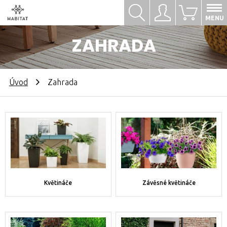
Hledat
Přihlásit se
0
MENU
ZAHRADA
Úvod
Zahrada
Květináče
Závěsné květináče