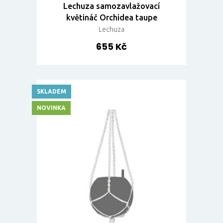
Lechuza samozavlažovací
květináč Orchidea taupe
Lechuza
655 Kč
SKLADEM
NOVINKA