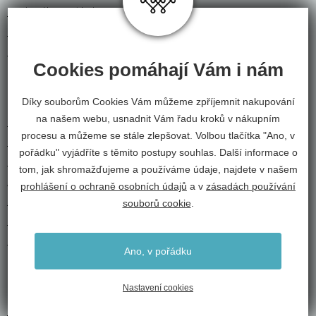
Moderní kusové koberce do obýváku
Koberce do dětského
Levné kusové koberce - výprodej
Cookies pomáhají Vám i nám
ZAHRADA
Díky souborům Cookies Vám můžeme zpříjemnit nakupování
na našem webu, usnadnit Vám řadu kroků v nákupním
Květináče
procesu a můžeme se stále zlepšovat. Volbou tlačítka "Ano, v
Keramické květináče
pořádku" vyjádříte s těmito postupy souhlas. Další informace o
Plastové květináče
tom, jak shromažďujeme a používáme údaje, najdete v našem
Samozavlažovací květináče
prohlášení o ochraně osobních údajů
a v
zásadách používání
Samozavlažovací truhlíky
souborů cookie
.
Ochrana stromků proti okousu
Netkané textilie
Ano, v pořádku
Nastavení cookies
BYTOVÝ TEXTIL A DEKORACE
Dekorační látky a záclony