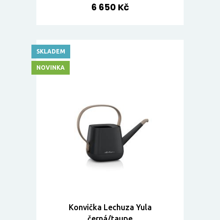
6 650 Kč
SKLADEM
NOVINKA
Konvička Lechuza Yula
černá/taupe