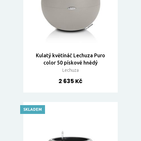
Kulatý květináč Lechuza Puro
color 50 pískově hnědý
Lechuza
2 635 Kč
SKLADEM