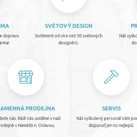
RMA
SVĚTOVÝ DESIGN
P
te dopravu
Sortiment od více než 50 světových
Náš vyšk
arma!
designérů.
dop
KAMENNÁ PRODEJNA
SERVIS
ivte nás. Rádi Vás uvidíme v naší
Náš vyškolený personál Vám por
rodejně v Náměšti n. Oslavou.
doporučí jen to nejlepší.