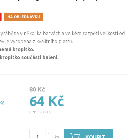
NA OBJEDNÁVKU
vyráběna v několika barvách a velkém rozpětí velikostí od
nev je vyrobena z kvalitního plastu.
 nemá kropítko.
 kropítko součástí balení.
80 Kč
64 Kč
Kč
cena za kus
KOUPIT
ks