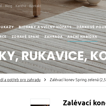
d
Blog
Kariéra
Kontakt
OUKAZY
BIOKRBY A SVÍCNY HÖFATS
DÁRKOVÉ POU
RCE
ZDRAVÉ SPANÍ
ZAHRADA
AKČNÍ NABÍDKA
KY, RUKAVICE, K
dí a potřeb pro zahradu
Zalévací konev Spring zelená (2,5l
Zalévací kon