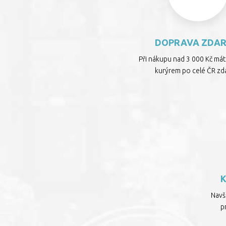
DOPRAVA ZDA
Při nákupu nad 3 000 Kč má
kurýrem po celé ČR zd
Navšt
p