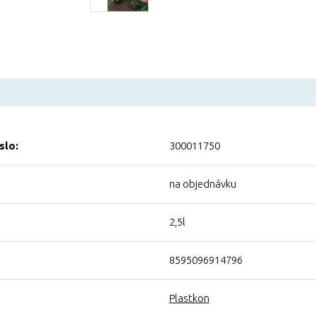
slo:
300011750
na objednávku
2,5l
8595096914796
Plastkon