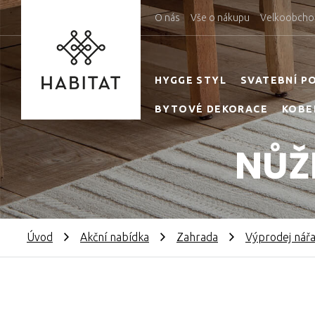
O nás
Vše o nákupu
Velkoobcho
HYGGE STYL
SVATEBNÍ P
BYTOVÉ DEKORACE
KOBE
NŮŽ
Úvod
Akční nabídka
Zahrada
Výprodej nářa