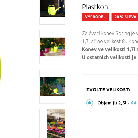
Plastkon
VÝPRODEJ
20 % SLEVA
Zalévací konev Spring je 
1,7l až po velikost 8l. Ko
Konev ve velikosti 1,7l
U ostatních velikostí je
ZVOLTE VELIKOST:
Objem (l) 2,5l
-
64 