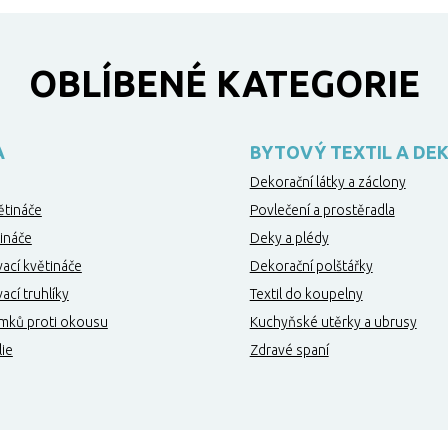
OBLÍBENÉ KATEGORIE
A
BYTOVÝ TEXTIL A DE
Dekorační látky a záclony
ětináče
Povlečení a prostěradla
ináče
Deky a plédy
ací květináče
Dekorační polštářky
cí truhlíky
Textil do koupelny
mků proti okousu
Kuchyňské utěrky a ubrusy
lie
Zdravé spaní