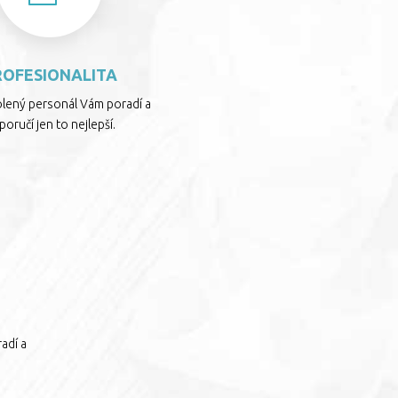
ROFESIONALITA
olený personál Vám poradí a
oručí jen to nejlepší.
adí a