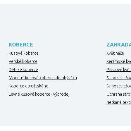
KOBERCE
ZAHRAD
Kusové koberce
Květináče
Perské koberce
Keramické kv
Dětské koberce
Plastové květ
Moderní kusové koberce do obýváku
Samozavlažov
Koberce do dětského
Samozavlažova
Levné kusové koberce - výprodej
Ochrana stro
Netkané texti