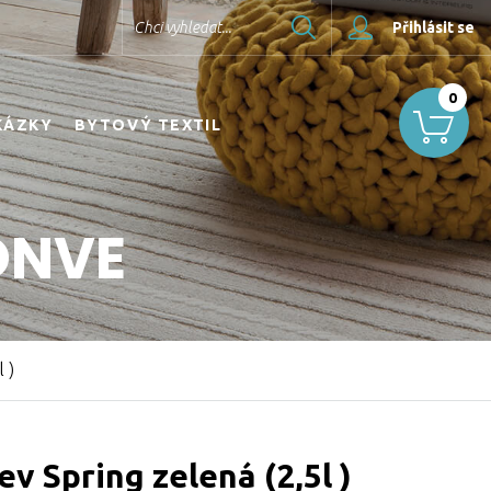
Hledat
Chci vyhledat...
Přihlásit se
0
KÁZKY
BYTOVÝ TEXTIL
ONVE
 )
ev Spring zelená (2,5l )