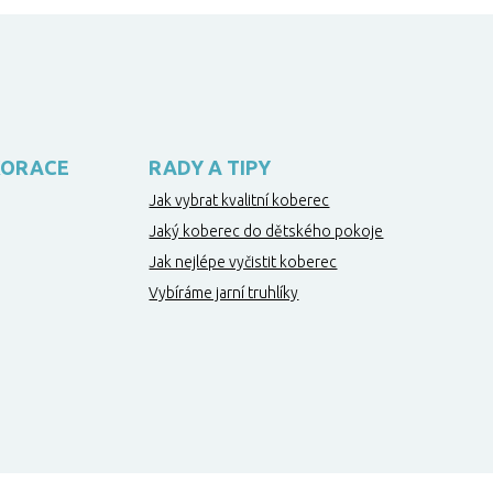
KORACE
RADY A TIPY
Jak vybrat kvalitní koberec
Jaký koberec do dětského pokoje
Jak nejlépe vyčistit koberec
Vybíráme jarní truhlíky