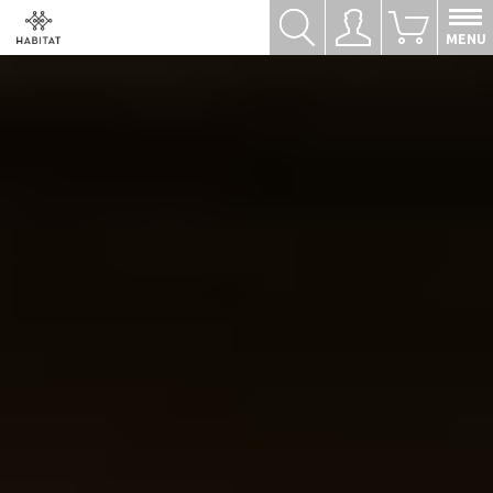
Hledat
Přihlásit se
0
MENU