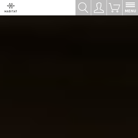
Hledat
Přihlásit se
0
MENU