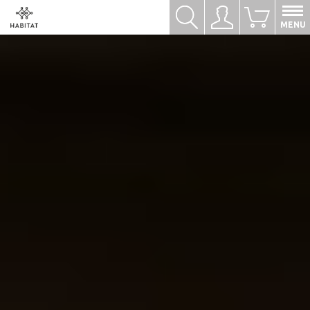
Hledat
Přihlásit se
0
MENU