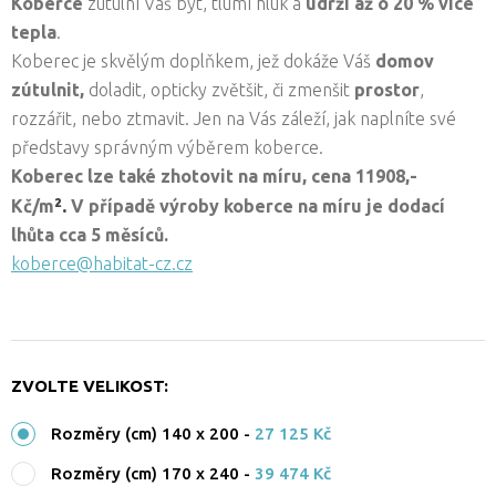
Koberce
zútulní Váš byt, tlumí hluk a
udrží až o 20 % více
tepla
.
Koberec je skvělým doplňkem, jež dokáže Váš
domov
zútulnit,
doladit, opticky zvětšit, či zmenšit
prostor
,
rozzářit, nebo ztmavit. Jen na Vás záleží, jak naplníte své
představy správným výběrem koberce.
Koberec lze také zhotovit na míru, cena
11908,-
².
Kč/
m
V případě výroby koberce na míru je dodací
lhůta cca
5 měsíců.
koberce@habitat-cz.cz
ZVOLTE VELIKOST:
Rozměry (cm) 140 x 200
-
27 125 Kč
Rozměry (cm) 170 x 240
-
39 474 Kč