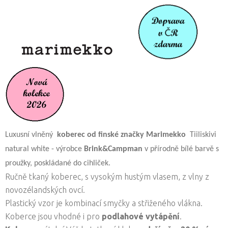
Luxusní vlněný
koberec od finské značky Marimekko
Tiiliskivi
natural white - výrobce
Brink&Campman
v přírodně bílé barvě s
proužky, poskládané do cihliček.
Ručně tkaný koberec, s vysokým hustým vlasem, z vlny z
novozélandských ovcí.
Plastický vzor je kombinací smyčky a střiženého vlákna.
Koberce jsou vhodné i pro
podlahové vytápění
.