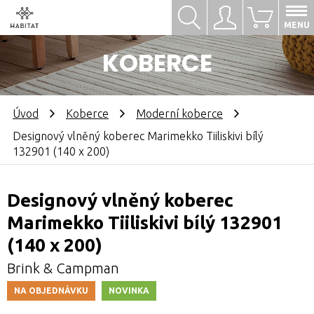
Hledat
Přihlásit se
0
MENU
KOBERCE
Úvod
Koberce
Moderní koberce
Designový vlněný koberec Marimekko Tiiliskivi bílý
132901 (140 x 200)
Designový vlněný koberec
Marimekko Tiiliskivi bílý 132901
(140 x 200)
Brink & Campman
NA OBJEDNÁVKU
NOVINKA