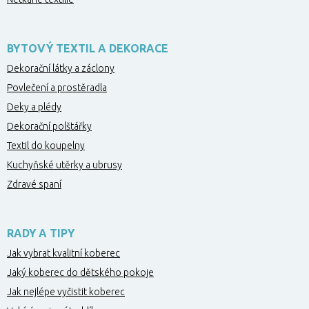
BYTOVÝ TEXTIL A DEKORACE
Dekorační látky a záclony
Povlečení a prostěradla
Deky a plédy
Dekorační polštářky
Textil do koupelny
Kuchyňské utěrky a ubrusy
Zdravé spaní
RADY A TIPY
Jak vybrat kvalitní koberec
Jaký koberec do dětského pokoje
Jak nejlépe vyčistit koberec