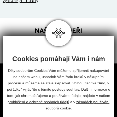
Vybíráme jarní truhlíky
NAŠI PARTNEŘI
Cookies pomáhají Vám i nám
Obchodní podmínky
Díky souborům Cookies Vám můžeme zpříjemnit nakupování
na našem webu, usnadnit Vám řadu kroků v nákupním
Odstoupení od smlouvy
procesu a můžeme se stále zlepšovat. Volbou tlačítka "Ano, v
Nastavení cookies
pořádku" vyjádříte s těmito postupy souhlas. Další informace o
tom, jak shromažďujeme a používáme údaje, najdete v našem
facebook
instagram
prohlášení o ochraně osobních údajů
a v
zásadách používání
2026 © Habitat, a.s.
souborů cookie
.
V.Nezvala 977, 675 71 Náměšť nad Oslavou.