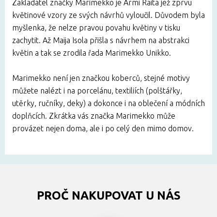
Zakladatel značky Marimekko je Armi Raita jež zprvu
květinové vzory ze svých návrhů vyloučil. Důvodem byla
myšlenka, že nelze pravou povahu květiny v tisku
zachytit. Až Maija Isola přišla s návrhem na abstrakci
květin a tak se zrodila řada Marimekko Unikko.
Marimekko není jen značkou koberců, stejné motivy
můžete nalézt i na porcelánu, textiliích (polštářky,
utěrky, ručníky, deky) a dokonce i na oblečení a módních
doplňcích. Zkrátka vás značka Marimekko může
provázet nejen doma, ale i po celý den mimo domov.
PROČ NAKUPOVAT U NÁS