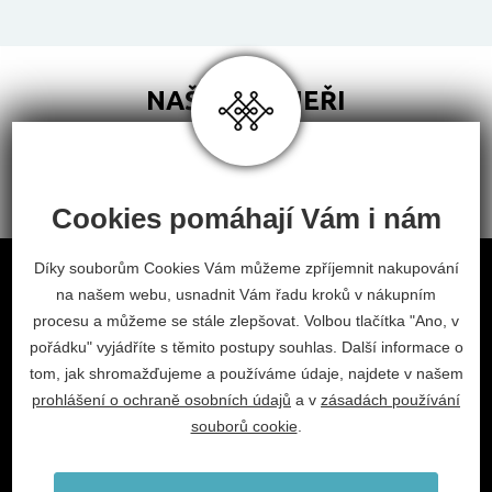
NAŠI PARTNEŘI
Cookies pomáhají Vám i nám
Obchodní podmínky
Díky souborům Cookies Vám můžeme zpříjemnit nakupování
na našem webu, usnadnit Vám řadu kroků v nákupním
Odstoupení od smlouvy
procesu a můžeme se stále zlepšovat. Volbou tlačítka "Ano, v
Nastavení cookies
pořádku" vyjádříte s těmito postupy souhlas. Další informace o
tom, jak shromažďujeme a používáme údaje, najdete v našem
facebook
instagram
prohlášení o ochraně osobních údajů
a v
zásadách používání
2026 © Habitat, a.s.
souborů cookie
.
V.Nezvala 977, 675 71 Náměšť nad Oslavou.
info@habitat-cz.cz