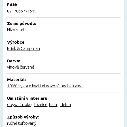
EAN:
8717056771519
Země původu:
Nizozemí
Výrobce:
Brink & Campman
Barva:
vínově červená
Materiál:
100% vysoce kvalitní novozélandská vlna
Umístění v interiéru:
obývací pokoj
,
ložnice
,
hala
,
jídelna
Způsob výroby:
ručně tuftovaný