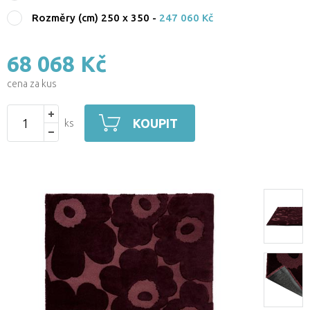
Rozměry (cm) 250 x 350
-
247 060 Kč
68 068 Kč
cena za kus
KOUPIT
ks