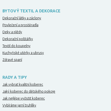
BYTOVÝ TEXTIL A DEKORACE
Dekorační látky a záclony
Povlečení a prostěradla
Deky a plédy
Dekorační polštářky
Textil do koupelny
Kuchyňské utěrky a ubrusy
Zdravé spaní
RADY A TIPY
Jak vybrat kvalitní koberec
Jaký koberec do dětského pokoje
Jak nejlépe vyčistit koberec
Vybíráme jarní truhlíky