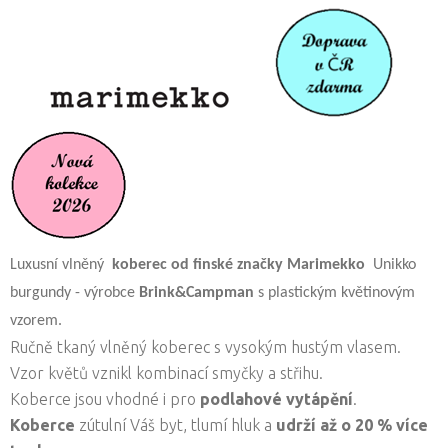
Luxusní vlněný
koberec od finské značky
Marimekko
Unikko
burgundy - výrobce
Brink&Campman
s plastickým květinovým
vzorem.
Ručně tkaný vlněný koberec s vysokým hustým vlasem.
Vzor květů vznikl kombinací smyčky a střihu.
Koberce jsou vhodné i pro
podlahové vytápění
.
Koberce
zútulní Váš byt, tlumí hluk a
udrží až o 20 % více