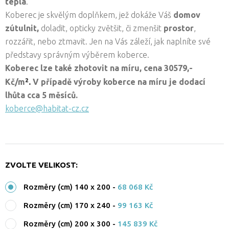
tepla
.
Koberec je skvělým doplňkem, jež dokáže Váš
domov
zútulnit,
doladit, opticky zvětšit, či zmenšit
prostor
,
rozzářit, nebo ztmavit. Jen na Vás záleží, jak naplníte své
představy správným výběrem koberce.
Koberec lze také zhotovit na míru, cena
30579,-
².
Kč/
m
V případě výroby koberce na míru je dodací
lhůta cca
5 měsíců.
koberce@habitat-cz.cz
ZVOLTE VELIKOST:
Rozměry (cm) 140 x 200
-
68 068 Kč
Rozměry (cm) 170 x 240
-
99 163 Kč
Rozměry (cm) 200 x 300
-
145 839 Kč