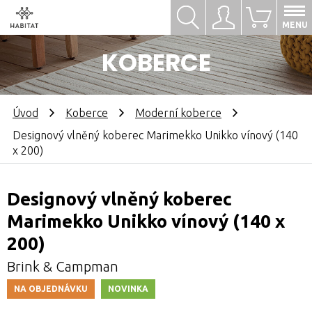
Hledat
Přihlásit se
0
MENU
KOBERCE
Úvod
Koberce
Moderní koberce
Designový vlněný koberec Marimekko Unikko vínový (140
x 200)
Designový vlněný koberec
Marimekko Unikko vínový (140 x
200)
Brink & Campman
NA OBJEDNÁVKU
NOVINKA