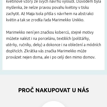
květinové vzory ze svých návrhů vyloučil. Důvodem byla
myšlenka, že nelze pravou povahu květiny v tisku
zachytit. Až Maija Isola přišla s návrhem na abstrakci
květin a tak se zrodila řada Marimekko Unikko.
Marimekko není jen značkou koberců, stejné motivy
můžete nalézt i na porcelánu, textiliích (polštářky,
utěrky, ručníky, deky) a dokonce i na oblečení a módních
doplňcích. Zkrátka vás značka Marimekko může
provázet nejen doma, ale i po celý den mimo domov.
PROČ NAKUPOVAT U NÁS