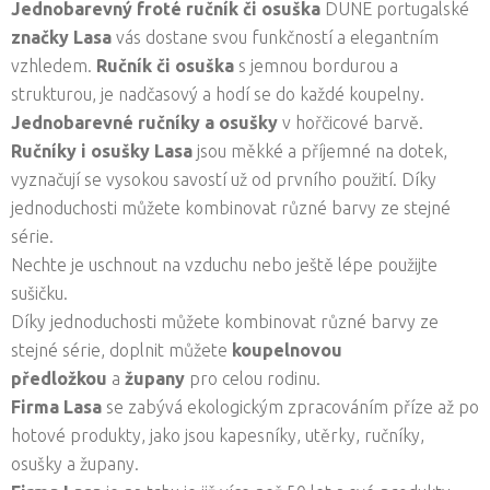
Jednobarevný froté ručník či osuška
DUNE portugalské
značky Lasa
vás dostane svou funkčností a elegantním
vzhledem.
Ručník či osuška
s jemnou bordurou a
strukturou, je nadčasový a hodí se do každé koupelny.
Jednobarevné ručníky a osušky
v hořčicové barvě.
Ručníky i osušky Lasa
jsou měkké a příjemné na dotek,
vyznačují se vysokou savostí už od prvního použití. Díky
jednoduchosti můžete kombinovat různé barvy ze stejné
série.
Nechte je uschnout na vzduchu nebo ještě lépe použijte
sušičku.
Díky jednoduchosti můžete kombinovat různé barvy ze
stejné série, doplnit můžete
koupelnovou
předložkou
a
župany
pro celou rodinu.
Firma Lasa
se zabývá ekologickým zpracováním příze až po
hotové produkty, jako jsou kapesníky, utěrky, ručníky,
osušky a župany.