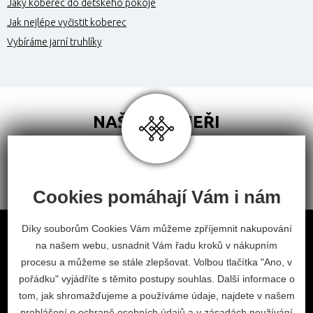
Jaký koberec do dětského pokoje
Jak nejlépe vyčistit koberec
Vybíráme jarní truhlíky
NAŠI PARTNEŘI
Cookies pomáhají Vám i nám
Obchodní podmínky
Díky souborům Cookies Vám můžeme zpříjemnit nakupování
na našem webu, usnadnit Vám řadu kroků v nákupním
Odstoupení od smlouvy
procesu a můžeme se stále zlepšovat. Volbou tlačítka "Ano, v
Nastavení cookies
pořádku" vyjádříte s těmito postupy souhlas. Další informace o
tom, jak shromažďujeme a používáme údaje, najdete v našem
facebook
instagram
prohlášení o ochraně osobních údajů
a v
zásadách používání