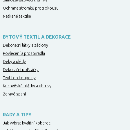
Samozavlažovací truhlíky
Ochrana stromků proti okousu
Netkané textilie
BYTOVÝ TEXTIL A DEKORACE
Dekorační látky a záclony
Povlečení a prostěradla
Deky a plédy
Dekorační polštářky
Textil do koupelny
Kuchyňské utěrky a ubrusy
Zdravé spaní
RADY A TIPY
Jak vybrat kvalitní koberec