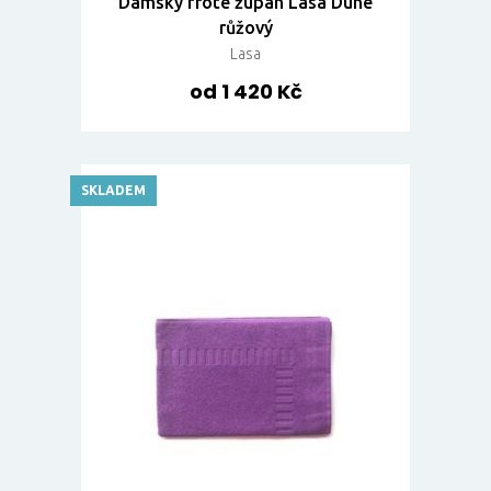
Dámský froté župan Lasa Dune
růžový
Lasa
od 1 420 Kč
SKLADEM