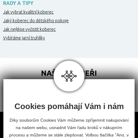
RADY A TIPY
Jak vybrat kvalitní koberec
Jaký koberec do dětského pokoje
Jak nejlépe vyčistit koberec
Vybíráme jarní truhlíky
NAŠI PARTNEŘI
Cookies pomáhají Vám i nám
Obchodní podmínky
Díky souborům Cookies Vám můžeme zpříjemnit nakupování
na našem webu, usnadnit Vám řadu kroků v nákupním
Odstoupení od smlouvy
procesu a můžeme se stále zlepšovat. Volbou tlačítka "Ano, v