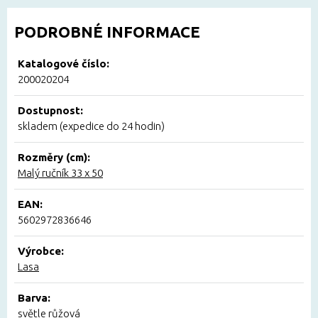
PODROBNÉ INFORMACE
Katalogové číslo:
200020204
Dostupnost:
skladem (expedice do 24 hodin)
Rozměry (cm):
Malý ručník 33 x 50
EAN:
5602972836646
Výrobce:
Lasa
Barva:
světle růžová