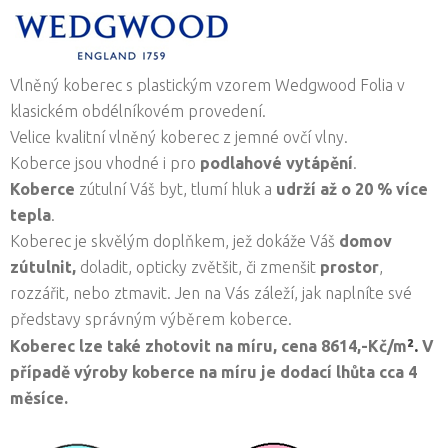
Vlněný koberec s plastickým vzorem Wedgwood Folia v
klasickém obdélníkovém provedení.
Velice kvalitní vlněný koberec z jemné ovčí vlny.
Koberce jsou vhodné i pro
podlahové vytápění
.
Koberce
zútulní Váš byt, tlumí hluk a
udrží až o 20 % více
tepla
.
Koberec je skvělým doplňkem, jež dokáže Váš
domov
zútulnit,
doladit, opticky zvětšit, či zmenšit
prostor
,
rozzářit, nebo ztmavit. Jen na Vás záleží, jak naplníte své
představy správným výběrem koberce.
².
Koberec lze také zhotovit na míru, cena
8614,-Kč/
m
V
případě výroby koberce na míru je dodací lhůta cca 4
měsíce.