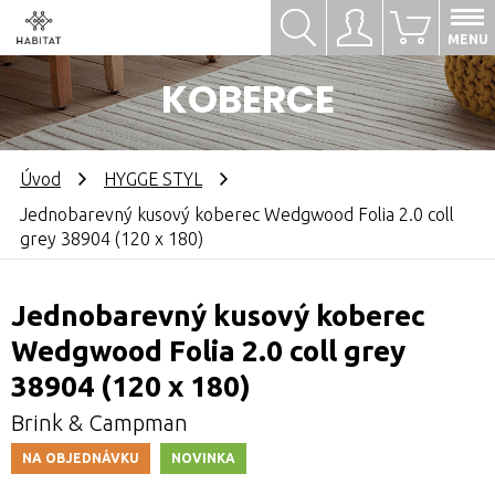
Hledat
Přihlásit se
0
MENU
KOBERCE
Úvod
HYGGE STYL
Jednobarevný kusový koberec Wedgwood Folia 2.0 coll
grey 38904 (120 x 180)
Jednobarevný kusový koberec
Wedgwood Folia 2.0 coll grey
38904 (120 x 180)
Brink & Campman
NA OBJEDNÁVKU
NOVINKA