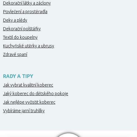
Dekorační látky a záclony
Povlečení a prostěradla
Deky a plédy
Dekorační polštářky
Textil do koupelny
Kuchyňské utěrky a ubrusy
Zdravé spaní
RADY A TIPY
Jak vybrat kvalitní koberec
Jaký koberec do dětského pokoje
Jak nejlépe vyčistit koberec
Vybíráme jarní truhlíky