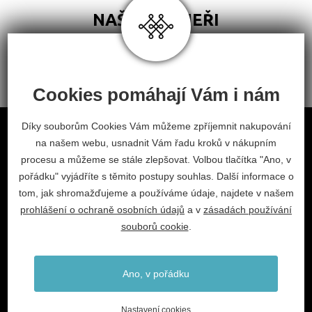
NAŠI PARTNEŘI
Cookies pomáhají Vám i nám
Obchodní podmínky
Díky souborům Cookies Vám můžeme zpříjemnit nakupování
na našem webu, usnadnit Vám řadu kroků v nákupním
Odstoupení od smlouvy
procesu a můžeme se stále zlepšovat. Volbou tlačítka "Ano, v
Nastavení cookies
pořádku" vyjádříte s těmito postupy souhlas. Další informace o
tom, jak shromažďujeme a používáme údaje, najdete v našem
facebook
instagram
prohlášení o ochraně osobních údajů
a v
zásadách používání
2026 © Habitat, a.s.
souborů cookie
.
V.Nezvala 977, 675 71 Náměšť nad Oslavou.
info@habitat-cz.cz
Ano, v pořádku
+420 568 620 101 (prodejna)
+420 568 620 541 (kancelář)
Nastavení cookies