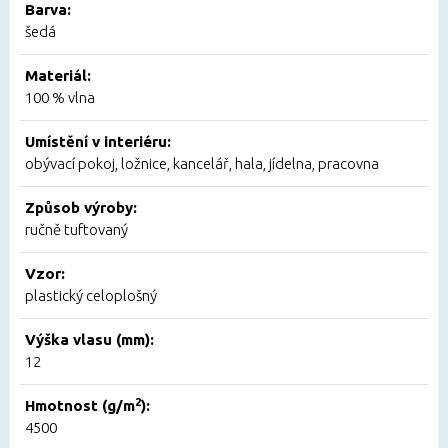
Barva:
šedá
Materiál:
100 % vlna
Umístění v interiéru:
obývací pokoj, ložnice, kancelář, hala, jídelna, pracovna
Způsob výroby:
ručně tuftovaný
Vzor:
plastický celoplošný
Výška vlasu (mm):
12
2
Hmotnost (g/m
):
4500