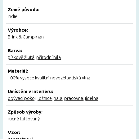
Země původu:
Indie
Výrobce:
Brink & Campman
Barva:
pískově žlutá, přírodní bílá
Materiál:
100% vysoce kvalitní novozélandská vlna
Umístění v interiéru:
obývací pokoj
,
ložnice
,
hala
,
pracovna
,
jídelna
Způsob výroby:
ručně tuftovaný
Vzor: