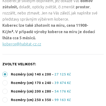
Koberec je skvělým doplňkem, jež dokáže Váš
domov
zútulnit,
doladit, opticky zvětšit, či zmenšit
prostor
,
rozzářit, nebo ztmavit. Jen na Vás záleží, jak naplníte své
představy správným výběrem koberce.
Koberec lze také zhotovit na míru, cena
11908-
².
Kč/
m
V případě výroby koberce na míru je dodací
lhůta cca
5 měsíců.
koberce@habitat-cz.cz
ZVOLTE VELIKOST:
Rozměry (cm) 140 x 200
-
27 125 Kč
Rozměry (cm) 170 x 240
-
39 474 Kč
Rozměry (cm) 200 x 280
-
54 176 Kč
Rozměry (cm) 250 x 350
-
99 163 Kč