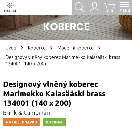
Hledat
Přihlásit se
0
MENU
KOBERCE
Úvod
Koberce
Moderní koberce
Designový vlněný koberec Marimekko Kalasääski brass
134001 (140 x 200)
Designový vlněný koberec
Marimekko Kalasääski brass
134001 (140 x 200)
Brink & Campman
NA OBJEDNÁVKU
NOVINKA