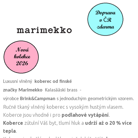
Luxusní vlněný
koberec od finské
značky
Marimekko
Kalasääski brass -
výrobce
Brink&Campman
s jednoduchým geometrickým vzorem.
Ručně tkaný vlněný koberec s vysokým hustým vlasem.
Koberce jsou vhodné i pro
podlahové vytápění
.
Koberce
zútulní Váš byt, tlumí hluk a
udrží až o 20 % více
tepla
.