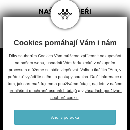
NAŠI PARTNEŘI
Cookies pomáhají Vám i nám
Obchodní podmínky
Díky souborům Cookies Vám můžeme zpříjemnit nakupování
na našem webu, usnadnit Vám řadu kroků v nákupním
Odstoupení od smlouvy
procesu a můžeme se stále zlepšovat. Volbou tlačítka "Ano, v
Nastavení cookies
pořádku" vyjádříte s těmito postupy souhlas. Další informace o
tom, jak shromažďujeme a používáme údaje, najdete v našem
facebook
instagram
prohlášení o ochraně osobních údajů
a v
zásadách používání
2026 © Habitat, a.s.
souborů cookie
.
V.Nezvala 977, 675 71 Náměšť nad Oslavou.
info@habitat-cz.cz
Ano, v pořádku
+420 568 620 101 (prodejna)
+420 568 620 541 (kancelář)