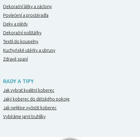
Dekorační látky a záclony
Povlečení a prostěradla
Deky a plédy
Dekorační polštářky
Textil do koupelny
Kuchyňské utěrky a ubrusy
Zdravé spaní
RADY A TIPY
Jak vybrat kvalitní koberec
Jaký koberec do dětského pokoje
Jak nejlépe vyčistit koberec
Vybíráme jarní truhlíky