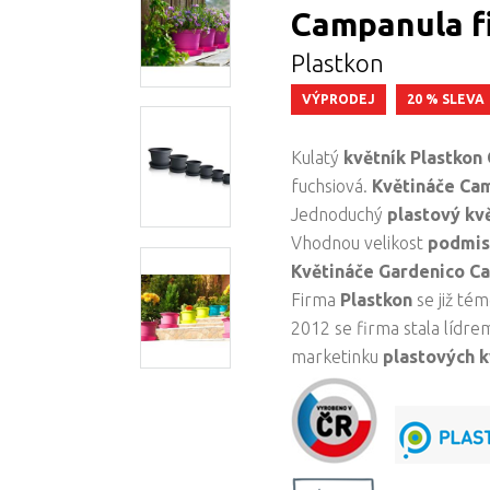
Campanula fi
Plastkon
VÝPRODEJ
20 % SLEVA
Kulatý
květník Plastkon
fuchsiová.
Květináče Ca
Jednoduchý
plastový kv
Vhodnou velikost
podmis
Květináče Gardenico 
Firma
Plastkon
se již té
2012 se firma stala lídr
marketinku
plastových k