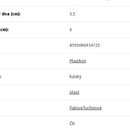
 dna (cm):
5,5
(cm):
6
8595096934725
Plastkon
:
kulatý
plast
fialová fuchsiová
ČR