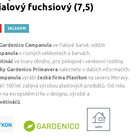
alový fuchsiový (7,5)
SKLADEM
 Gardenico Campanula
ve fialové barvě, odstín
mpanula
v různých velikostech a barvách.
ětináč
ve tvaru cilindro, pro pokojové i venkovní rostliny.
ky Gardenico Primavera
naleznete v dalších informacích.
Campanula
vyrábí
česká firma
Plastkon
na severu Moravy.
měř 100 let zabývá výrobou plastových produktů. Od roku
em na evropském trhu v designu, výrobě a
větináčů
.