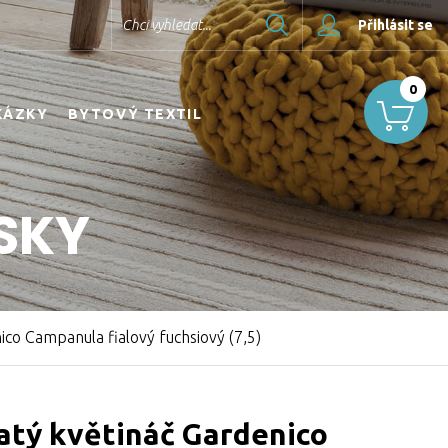
Hledat
Chci vyhledat...
Přihlásit se
0
KÁZKY
BYTOVÝ TEXTIL
SKY
ico Campanula fialový fuchsiový (7,5)
atý květináč Gardenico