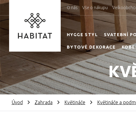
O nás
Vše o nákupu
Velkoobcho
HYGGE STYL
SVATEBNÍ P
BYTOVÉ DEKORACE
KOBE
KV
Úvod
Zahrada
Květináče
Květináče a podm