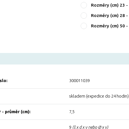
Rozměry (cm) 23
Rozměry (cm) 28
Rozměry (cm) 50
slo:
300011039
skladem (expedice do 24 hodin)
 - průměr (cm):
7,5
9
(š x d x v nebo Ø x v)