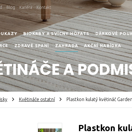
d
Blog
Kariéra
Kontakt
OUKAZY
BIOKRBY A SVÍCNY HÖFATS
DÁRKOVÉ POU
RCE
ZDRAVÉ SPANÍ
ZAHRADA
AKČNÍ NABÍDKA
ĚTINÁČE A PODMI
isky
Květináče ostatní
Plastkon kulatý květináč Garden
Plastkon kul