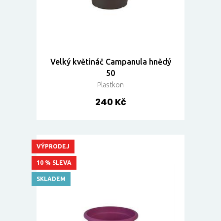
Velký květináč Campanula hnědý
50
Plastkon
240 Kč
VÝPRODEJ
10 % SLEVA
SKLADEM