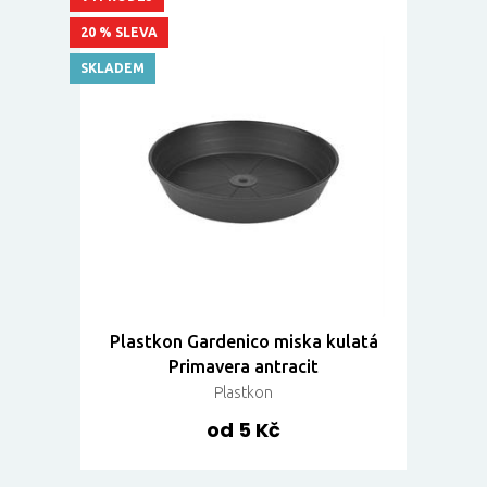
20 % SLEVA
SKLADEM
Plastkon Gardenico miska kulatá
Primavera antracit
Plastkon
od 5 Kč