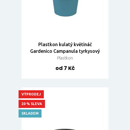
Plastkon kulatý květináč
Gardenico Campanula tyrkysový
Plastkon
od 7 Kč
VÝPRODEJ
20 % SLEVA
SKLADEM