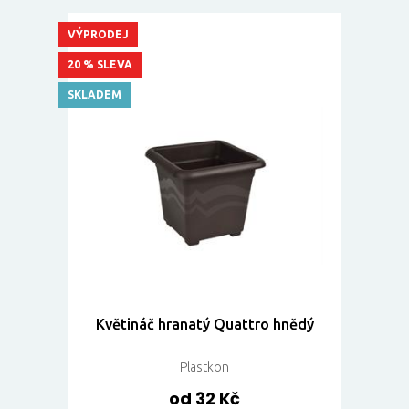
VÝPRODEJ
20 % SLEVA
SKLADEM
Květináč hranatý Quattro hnědý
Plastkon
od 32 Kč