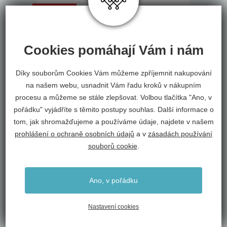
VÝPRODEJ
20 % SLEVA
SKLADEM
Cookies pomáhají Vám i nám
Díky souborům Cookies Vám můžeme zpříjemnit nakupování
na našem webu, usnadnit Vám řadu kroků v nákupním
procesu a můžeme se stále zlepšovat. Volbou tlačítka "Ano, v
pořádku" vyjádříte s těmito postupy souhlas. Další informace o
tom, jak shromažďujeme a používáme údaje, najdete v našem
prohlášení o ochraně osobních údajů
a v
zásadách používání
souborů cookie
.
Plastkon kulatý květináč
Ano, v pořádku
Gardenico Campanula bílý
Plastkon
Nastavení cookies
od 7 Kč