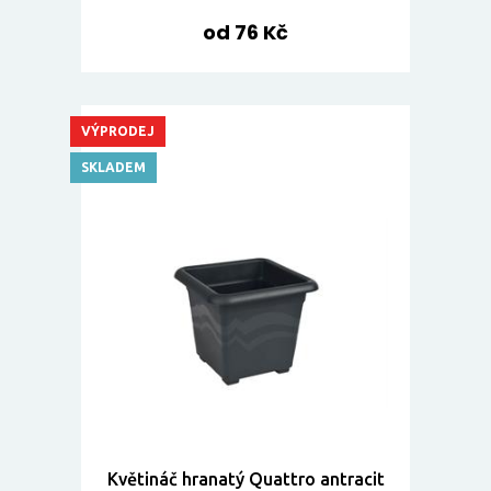
od 76 Kč
VÝPRODEJ
SKLADEM
Květináč hranatý Quattro antracit