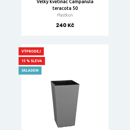
Velký květináč Campanula
teracota 50
Plastkon
240 Kč
VÝPRODEJ
15 % SLEVA
SKLADEM