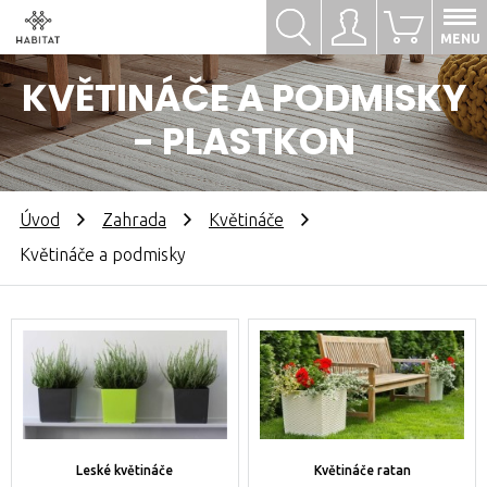
Hledat
Přihlásit se
0
MENU
KVĚTINÁČE A PODMISKY
- PLASTKON
Úvod
Zahrada
Květináče
Květináče a podmisky
Leské květináče
Květináče ratan