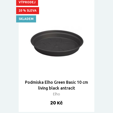
VÝPRODEJ
20 % SLEVA
SKLADEM
Podmiska Elho Green Basic 10 cm
living black antracit
Elho
20 Kč