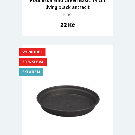
Podmiska Elho Green Basic 14 cm
living black antracit
Elho
22 Kč
VÝPRODEJ
20 % SLEVA
SKLADEM