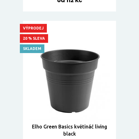
od 112 Kč
VÝPRODEJ
20 % SLEVA
SKLADEM
Elho Green Basics květináč living
black