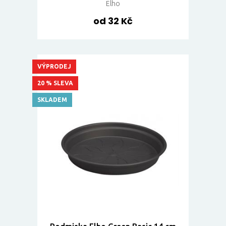
Elho
od 32 Kč
VÝPRODEJ
20 % SLEVA
SKLADEM