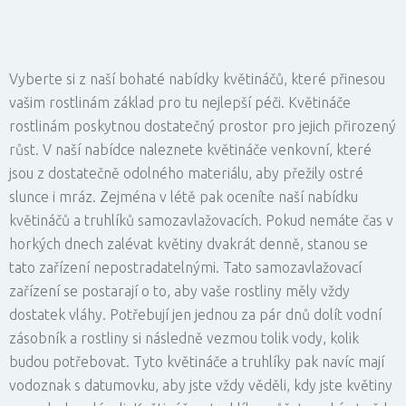
Vyberte si z naší bohaté nabídky květináčů, které přinesou
vašim rostlinám základ pro tu nejlepší péči. Květináče
rostlinám poskytnou dostatečný prostor pro jejich přirozený
růst. V naší nabídce naleznete květináče venkovní, které
jsou z dostatečně odolného materiálu, aby přežily ostré
slunce i mráz. Zejména v létě pak oceníte naší nabídku
květináčů a truhlíků samozavlažovacích. Pokud nemáte čas v
horkých dnech zalévat květiny dvakrát denně, stanou se
tato zařízení nepostradatelnými. Tato samozavlažovací
zařízení se postarají o to, aby vaše rostliny měly vždy
dostatek vláhy. Potřebují jen jednou za pár dnů dolít vodní
zásobník a rostliny si následně vezmou tolik vody, kolik
budou potřebovat. Tyto květináče a truhlíky pak navíc mají
vodoznak s datumovku, aby jste vždy věděli, kdy jste květiny