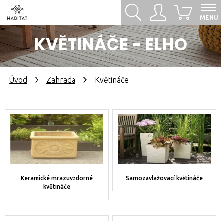
Hledat
Přihlásit se
0
MENU
KVĚTINÁČE - ELHO
Úvod
Zahrada
Květináče
Keramické mrazuvzdorné
Samozavlažovací květináče
květináče