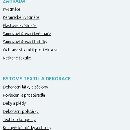
ZAHRADA
Květináče
Keramické květináče
Plastové květináče
Samozavlažovací květináče
Samozavlažovací truhlíky
Ochrana stromků proti okousu
Netkané textilie
BYTOVÝ TEXTIL A DEKORACE
Dekorační látky a záclony
Povlečení a prostěradla
Deky a plédy
Dekorační polštářky
Textil do koupelny
Kuchyňské utěrky a ubrusy