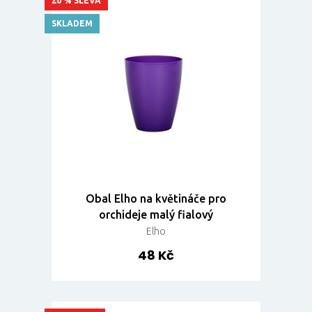
20 % SLEVA
SKLADEM
Obal Elho na květináče pro
orchideje malý fialový
Elho
48 Kč