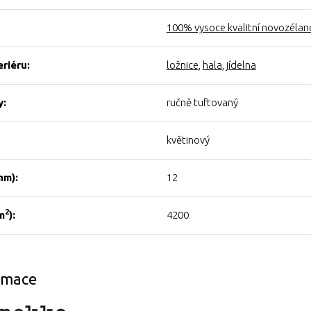
100% vysoce kvalitní novozélan
eriéru:
ložnice
,
hala
,
jídelna
y:
ručně tuftovaný
květinový
mm):
12
2
m
):
4200
ormace