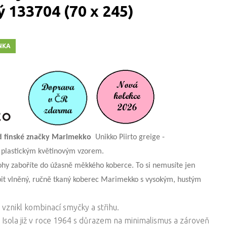
 133704 (70 x 245)
NKA
 finské značky
Marimekko
Unikko Piirto greige -
 plastickým květinovým vzorem.
ohy zaboříte do úžasně měkkého koberce. To si nemusíte jen
upit vlněný, ručně tkaný koberec Marimekko s vysokým, hustým
vznikl kombinací smyčky a střihu.
a Isola již v roce 1964 s důrazem na minimalismus a zároveň