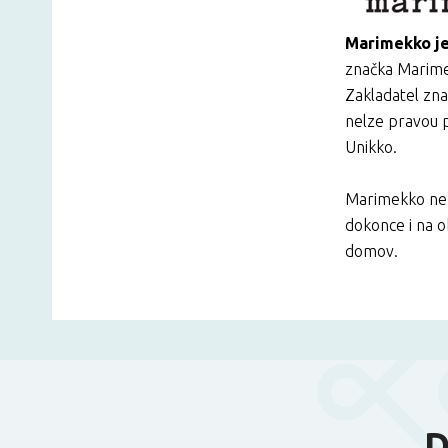
Marimekko je
značka Marim
Zakladatel zna
nelze pravou p
Unikko.
Marimekko není
dokonce i na 
domov.
D