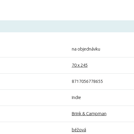
na objednávku
70 x 245
8717056778655
Indie
Brink & Campman
béžová