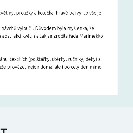
květiny, proužky a kolečka, hravé barvy, to vše je
h návrhů vyloučil. Důvodem byla myšlenka, že
a abstrakci květin a tak se zrodila řada Marimekko
, textiliích (polštářky, utěrky, ručníky, deky) a
že provázet nejen doma, ale i po celý den mimo
IT