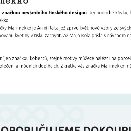
 značkou nevšedního finského designu
. Jednoduché křivky, 
ekko.
čky Marimekko je Armi Raita jež zprvu květinové vzory ze svýc
ovahu květiny v tisku zachytit. Až Maija Isola přišla s návrhem n
 jen značkou koberců, stejné motivy můžete nalézt i na porcelánu
oblečení a módních doplňcích. Zkrátka vás značka Marimekko mů
OPORUČUJEME DOKOUP