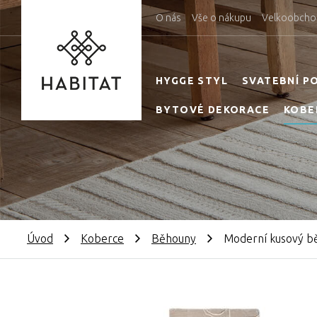
O nás
Vše o nákupu
Velkoobcho
HYGGE STYL
SVATEBNÍ P
BYTOVÉ DEKORACE
KOBE
Úvod
Koberce
Běhouny
Moderní kusový bě