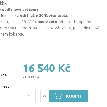
ikko.
ro
podlahové vytápění
.
 tlumí hluk a
udrží až o 20 % více tepla
.
ňkem, jež dokáže Váš
domov zútulnit,
doladit, opticky
r
, rozzářit, nebo ztmavit. Jen na Vás záleží, jak naplníte své
ěrem koberce.
16 540 Kč
 245
-
cena za kus
 300
-
KOUPIT
ks