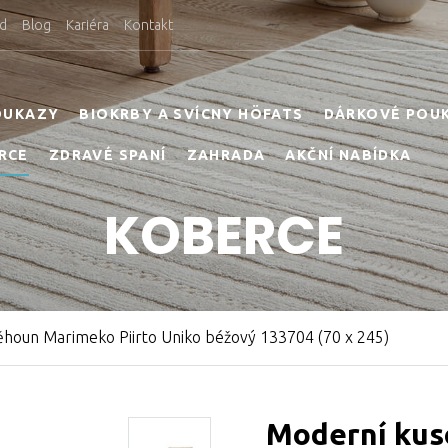
d
Blog
Kariéra
Kontakt
OUKAZY
BIOKRBY A SVÍCNY HÖFATS
DÁRKOVÉ POU
RCE
ZDRAVÉ SPANÍ
ZAHRADA
AKČNÍ NABÍDKA
KOBERCE
houn Marimeko Piirto Uniko béžový 133704 (70 x 245)
Moderní kus