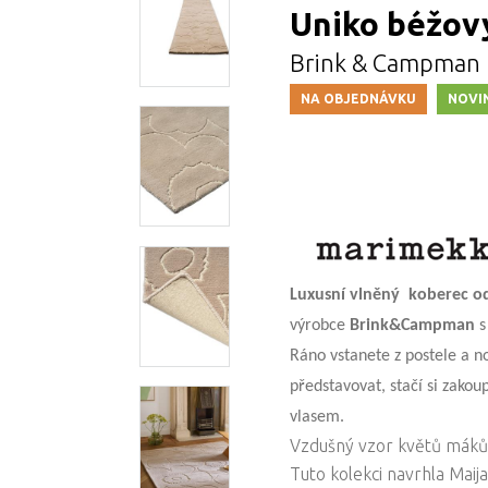
Uniko béžový
Brink & Campman
NA OBJEDNÁVKU
NOVI
Luxusní vlněný
koberec od
výrobce
Brink&Campman
s
Ráno vstanete z postele a n
představovat, stačí si zako
vlasem.
Vzdušný vzor květů máků 
Tuto kolekci navrhla Maij