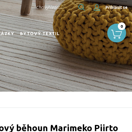
Hledat
Chci vyhledat...
Přihlásit se
0
KÁZKY
BYTOVÝ TEXTIL
ový běhoun Marimeko Piirto