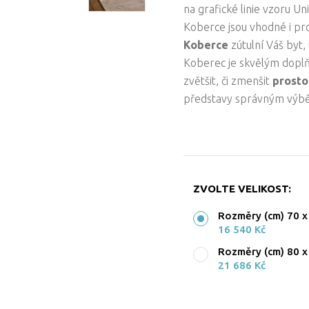
na grafické linie vzoru Un
Koberce jsou vhodné i p
Koberce
zútulní Váš byt,
Koberec je skvělým dopl
zvětšit, či zmenšit
prosto
představy správným výb
ZVOLTE VELIKOST:
Rozměry (cm) 70 x
16 540 Kč
Rozměry (cm) 80 x
21 686 Kč