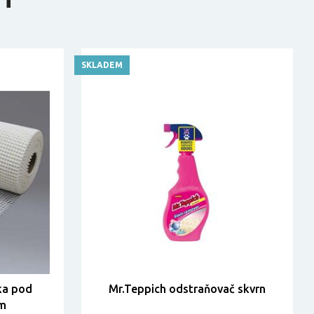
SKLADEM
ka pod
Mr.Teppich odstraňovač skvrn
cm