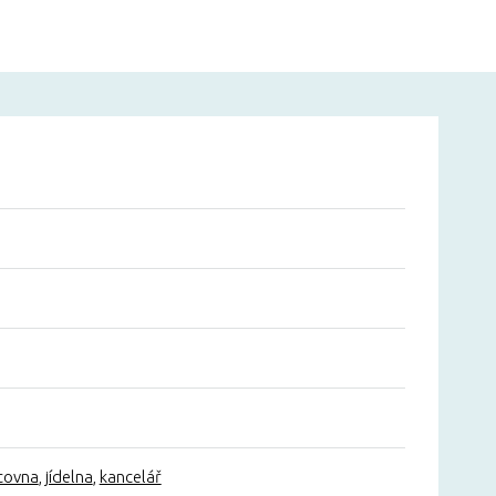
covna
,
jídelna
,
kancelář