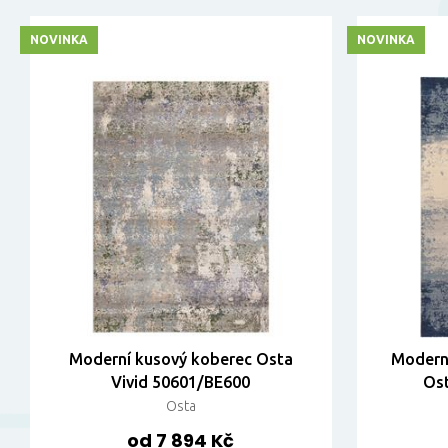
NOVINKA
NOVINKA
Moderní kusový koberec Osta
Moderní
Vivid 50601/BE600
Ost
Osta
od 7 894 Kč