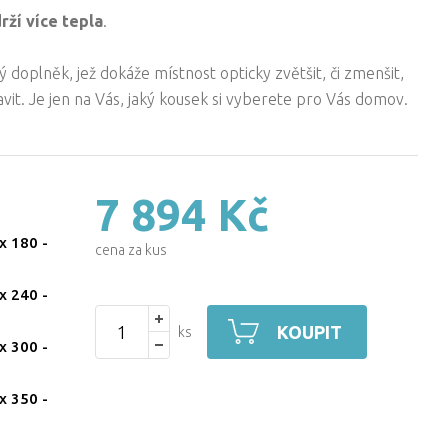
rží více tepla
.
 doplněk, jež dokáže místnost opticky zvětšit, či zmenšit,
avit. Je jen na Vás, jaký kousek si vyberete pro Vás domov.
7 894 Kč
x 180
-
cena za kus
x 240
-
KOUPIT
ks
x 300
-
x 350
-