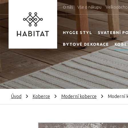
O nás
Vše o nákupu
Velkoobcho
HYGGE STYL
SVATEBNÍ P
BYTOVÉ DEKORACE
KOBE
Úvod
Koberce
Moderní koberce
Moderní k