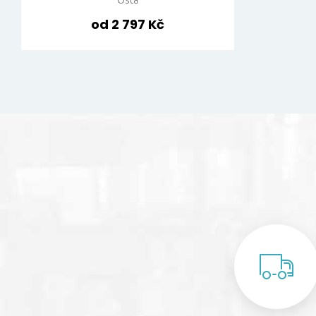
Osta
od 2 797 Kč