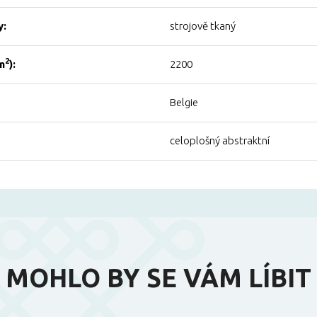
y:
strojově tkaný
2
m
):
2200
Belgie
celoplošný abstraktní
MOHLO BY SE VÁM LÍBIT