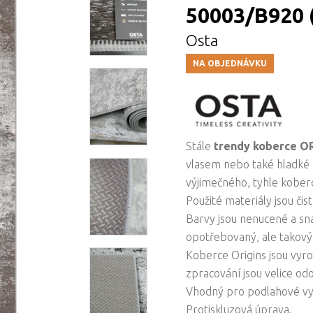
50003/B920 (
Osta
NA OBJEDNÁVKU
Stále
trendy koberce O
vlasem nebo také hladké k
výjimečného, tyhle kober
Použité materiály jsou čis
Barvy jsou nenucené a sn
opotřebovaný, ale takový j
Koberce Origins jsou vyro
zpracování jsou velice od
Vhodný pro podlahové vy
Protiskluzová úprava.