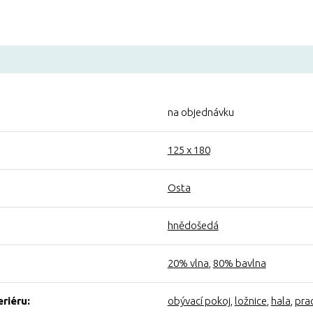
na objednávku
125 x 180
Osta
hnědošedá
20% vlna
,
80% bavlna
eriéru:
obývací pokoj
,
ložnice
,
hala
,
pra