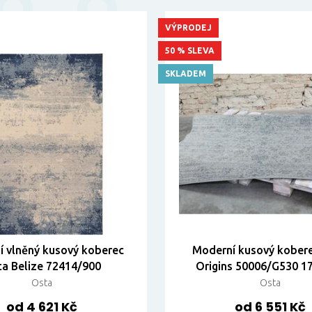
VÝPRODEJ
50 % SLEVA
SKLADEM
 vlněný kusový koberec
Moderní kusový kober
a Belize 72414/900
Origins 50006/G530 1
Osta
Osta
od 4 621 Kč
od 6 551 Kč