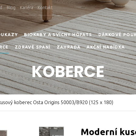
d
Blog
Kariéra
Kontakt
OUKAZY
BIOKRBY A SVÍCNY HÖFATS
DÁRKOVÉ POU
RCE
ZDRAVÉ SPANÍ
ZAHRADA
AKČNÍ NABÍDKA
KOBERCE
usový koberec Osta Origins 50003/B920 (125 x 180)
Moderní kus