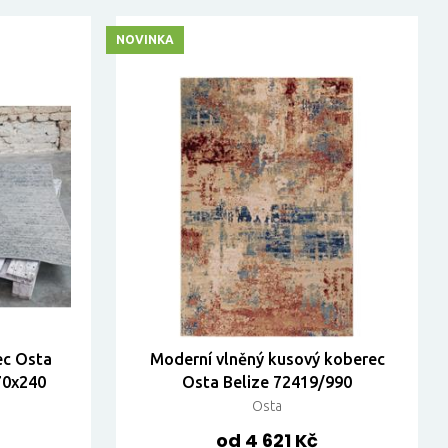
NOVINKA
ec Osta
Moderní vlněný kusový koberec
70x240
Osta Belize 72419/990
Osta
od 4 621 Kč