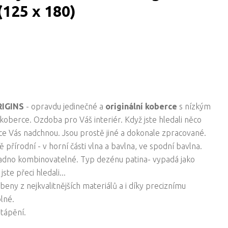
125 x 180)
RIGINS
- opravdu jedinečné a
originální koberce
s nízkým
oberce. Ozdoba pro Váš interiér. Když jste hledali něco
ce Vás nadchnou. Jsou prostě jiné a dokonale zpracované.
tě přírodní - v horní části vlna a bavlna, ve spodní bavlna.
adno kombinovatelné. Typ dezénu patina- vypadá jako
ste přeci hledali...
beny z nejkvalitnějších materiálů a i díky preciznímu
olné.
tápění.