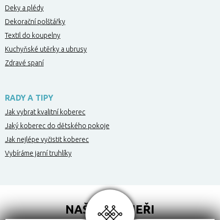
Deky a plédy
Dekorační polštářky
Textil do koupelny
Kuchyňské utěrky a ubrusy
Zdravé spaní
RADY A TIPY
Jak vybrat kvalitní koberec
Jaký koberec do dětského pokoje
Jak nejlépe vyčistit koberec
Vybíráme jarní truhlíky
NAŠI PARTNEŘI