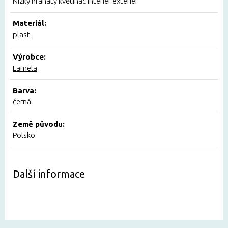
Nízký hranatý květináč interiér exteriér
Materiál:
plast
Výrobce:
Lamela
Barva:
černá
Země původu:
Polsko
Další informace