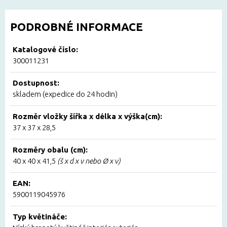
PODROBNÉ INFORMACE
Katalogové číslo:
300011231
Dostupnost:
skladem (expedice do 24 hodin)
Rozměr vložky šířka x délka x výška(cm):
37 x 37 x 28,5
Rozměry obalu (cm):
40 x 40 x 41,5
(š x d x v nebo Ø x v)
EAN:
5900119045976
Typ květináče: