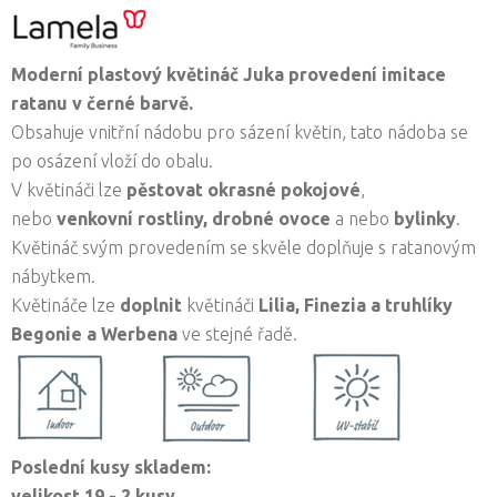
Moderní plastový květináč Juka provedení imitace
ratanu v černé barvě.
Obsahuje vnitřní nádobu pro sázení květin, tato nádoba se
po osázení vloží do obalu.
V květináči lze
pěstovat okrasné pokojové
,
nebo
venkovní rostliny,
drobné ovoce
a nebo
bylinky
.
Květináč svým provedením se skvěle doplňuje s ratanovým
nábytkem.
Květináče lze
doplnit
květináči
Lilia,
Finezia a truhlíky
Begonie a Werbena
ve stejné řadě.
Poslední kusy skladem:
velikost 19 - 2 kusy