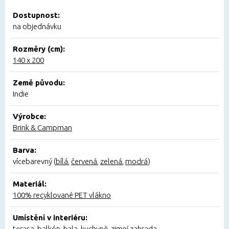
Dostupnost:
na objednávku
Rozměry (cm):
140 x 200
Země původu:
Indie
Výrobce:
Brink & Campman
Barva:
vícebarevný (
bílá
,
červená
,
zelená
,
modrá
)
Materiál:
100% recyklované PET vlákno
Umístění v interiéru:
terasa
,
balkón
,
hala
,
kuchyně
,
zimní zahrada