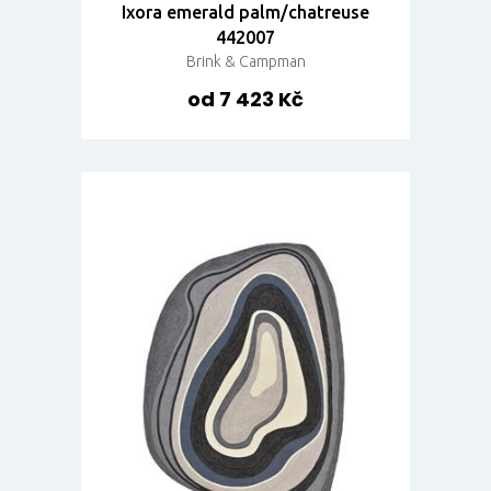
Ixora emerald palm/chatreuse
442007
Brink & Campman
od 7 423 Kč