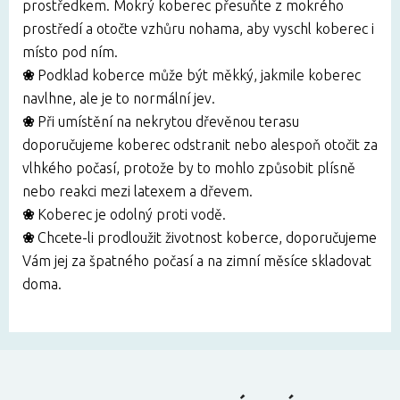
prostředkem. Mokrý koberec přesuňte z mokrého
prostředí a otočte vzhůru nohama, aby vyschl koberec i
místo pod ním.
❀
Podklad koberce může být měkký, jakmile koberec
navlhne, ale je to normální jev.
❀
Při umístění na nekrytou dřevěnou terasu
doporučujeme koberec odstranit nebo alespoň otočit za
vlhkého počasí, protože by to mohlo způsobit plísně
nebo reakci mezi latexem a dřevem.
❀
Koberec je odolný proti vodě.
❀
Chcete-li prodloužit životnost koberce, doporučujeme
Vám jej za špatného počasí a na zimní měsíce skladovat
doma.