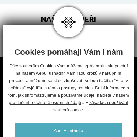
NAŠI PARTNEŘI
Cookies pomáhají Vám i nám
Obchodní podmínky
Díky souborům Cookies Vám můžeme zpříjemnit nakupování
na našem webu, usnadnit Vám řadu kroků v nákupním
Odstoupení od smlouvy
procesu a můžeme se stále zlepšovat. Volbou tlačítka "Ano, v
Nastavení cookies
pořádku" vyjádříte s těmito postupy souhlas. Další informace o
tom, jak shromažďujeme a používáme údaje, najdete v našem
facebook
instagram
prohlášení o ochraně osobních údajů
a v
zásadách používání
2026 © Habitat, a.s.
souborů cookie
.
V.Nezvala 977, 675 71 Náměšť nad Oslavou.
info@habitat-cz.cz
Ano, v pořádku
+420 568 620 101 (prodejna)