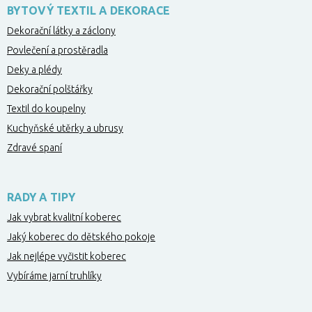
BYTOVÝ TEXTIL A DEKORACE
Dekorační látky a záclony
Povlečení a prostěradla
Deky a plédy
Dekorační polštářky
Textil do koupelny
Kuchyňské utěrky a ubrusy
Zdravé spaní
RADY A TIPY
Jak vybrat kvalitní koberec
Jaký koberec do dětského pokoje
Jak nejlépe vyčistit koberec
Vybíráme jarní truhlíky