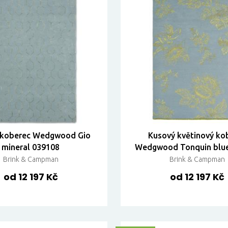
 koberec Wedgwood Gio
Kusový květinový ko
mineral 039108
Wedgwood Tonquin blu
Brink & Campman
Brink & Campman
od 12 197 Kč
od 12 197 Kč