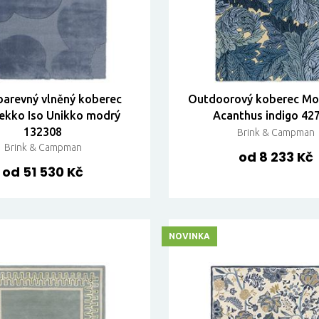
arevný vlněný koberec
Outdoorový koberec Mor
ekko Iso Unikko modrý
Acanthus indigo 42
132308
Brink & Campman
Brink & Campman
od 8 233 Kč
od 51 530 Kč
NOVINKA