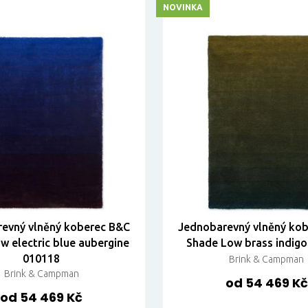
NOVINKA
evný vlněný koberec B&C
Jednobarevný vlněný ko
w electric blue aubergine
Shade Low brass indig
010118
Brink & Campman
Brink & Campman
od 54 469 Kč
od 54 469 Kč