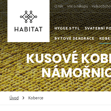
O nás
Vše o nákupu
Velkoobcho
HYGGE STYL
SVATEBNÍ P
BYTOVÉ DEKORACE
KOBE
KUSOVÉ KOBE
NÁMOŘNIC
Úvod
Koberce