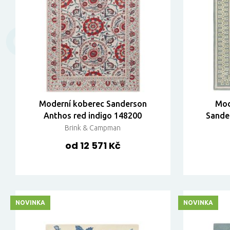
Moderní koberec Sanderson
Mod
Anthos red indigo 148200
Sande
Brink & Campman
od 12 571 Kč
NOVINKA
NOVINKA