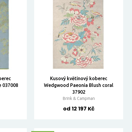
berec
Kusový květinový koberec
e 037008
Wedgwood Paeonia Blush coral
37902
Brink & Campman
od 12 197 Kč