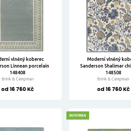
erní vlněný koberec
Moderní vlněný kob
rson Linnean porcelain
Sanderson Shalimar chi
148408
148508
Brink & Campman
Brink & Campman
od 16 760 Kč
od 16 760 Kč
NOVINKA