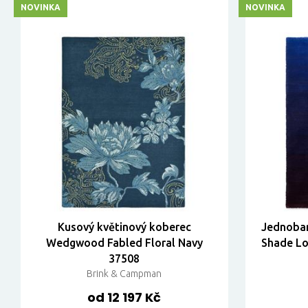
NOVINKA
NOVINKA
Kusový květinový koberec
Jednobar
Wedgwood Fabled Floral Navy
Shade Lo
37508
Brink & Campman
od 12 197 Kč