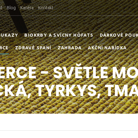
d
Blog
Kariéra
Kontakt
OUKAZY
BIOKRBY A SVÍCNY HÖFATS
DÁRKOVÉ POU
RCE
ZDRAVÉ SPANÍ
ZAHRADA
AKČNÍ NABÍDKA
RCE - SVĚTLE M
KÁ, TYRKYS, TM