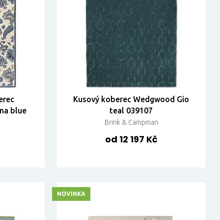
erec
Kusový koberec Wedgwood Gio
na blue
teal 039107
Brink & Campman
od 12 197 Kč
NOVINKA