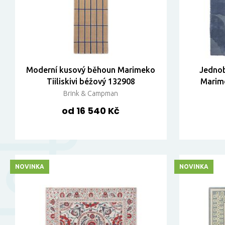
Moderní kusový běhoun Marimeko
Jednob
Tiiliskivi béžový 132908
Marim
Brink & Campman
od 16 540 Kč
NOVINKA
NOVINKA