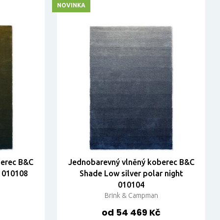
NOVINKA
berec B&C
Jednobarevný vlněný koberec B&C
o 010108
Shade Low silver polar night
010104
Brink & Campman
od 54 469 Kč