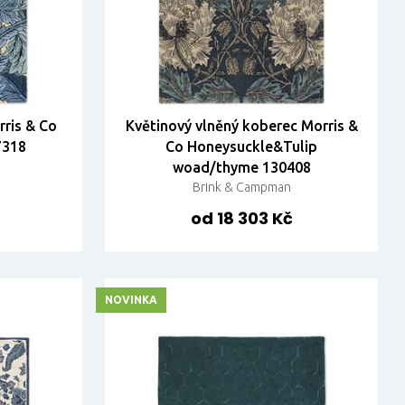
ris & Co
Květinový vlněný koberec Morris &
7318
Co Honeysuckle&Tulip
woad/thyme 130408
Brink & Campman
od 18 303 Kč
NOVINKA