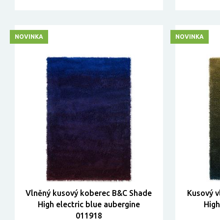
NOVINKA
NOVINKA
Vlněný kusový koberec B&C Shade
Kusový v
High electric blue aubergine
High
011918