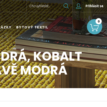
Hledat
Chci vyhledat...
Přihlásit se
0
KÁZKY
BYTOVÝ TEXTIL
ODRÁ, KOBALT
AVĚ MODRÁ