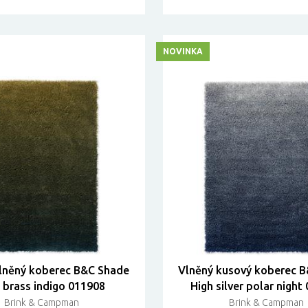
NOVINKA
lněný koberec B&C Shade
Vlněný kusový koberec 
 brass indigo 011908
High silver polar night
Brink & Campman
Brink & Campman