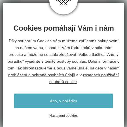
200
Stepevi
18 007 Kč
Cookies pomáhají Vám i nám
Díky souborům Cookies Vám můžeme zpříjemnit nakupování
50 % SLEVA
na našem webu, usnadnit Vám řadu kroků v nákupním
SKLADEM
procesu a můžeme se stále zlepšovat. Volbou tlačítka "Ano, v
pořádku" vyjádříte s těmito postupy souhlas. Další informace o
tom, jak shromažďujeme a používáme údaje, najdete v našem
prohlášení o ochraně osobních údajů
a v
zásadách používání
souborů cookie
.
Ano, v pořádku
Nastavení cookies