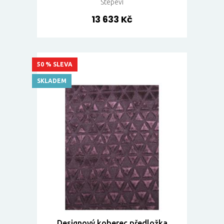
Stepevi
13 633 Kč
50 % SLEVA
SKLADEM
Designový koberec předložka