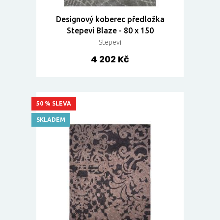
Designový koberec předložka
Stepevi Blaze - 80 x 150
Stepevi
4 202 Kč
50 % SLEVA
SKLADEM