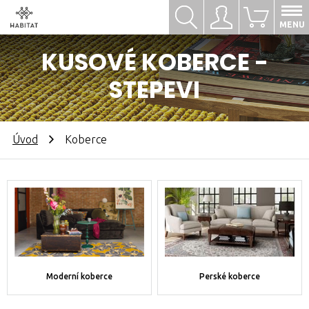
Hledat
Přihlásit se
0
MENU
KUSOVÉ KOBERCE -
STEPEVI
Úvod
Koberce
Moderní koberce
Perské koberce