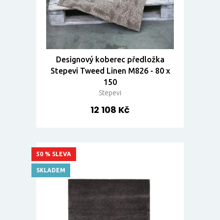
Designový koberec předložka
Stepevi Tweed Linen M826 - 80 x
150
Stepevi
12 108 Kč
50 % SLEVA
SKLADEM