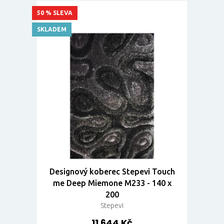
50 % SLEVA
SKLADEM
Designový koberec Stepevi Touch
me Deep Miemone M233 - 140 x
200
Stepevi
11 644 Kč