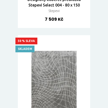
Stepevi Select 004 - 80 x 150
Stepevi
7 509 Kč
50 % SLEVA
SKLADEM