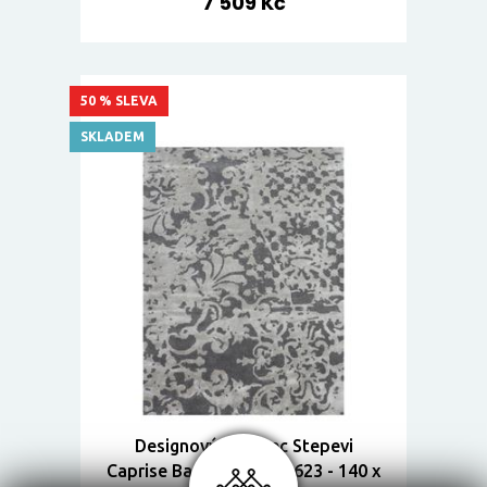
7 509 Kč
50 % SLEVA
SKLADEM
Designový koberec Stepevi
Caprise Baroque 140 M623 - 140 x