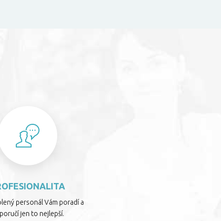
S
ROFESIONALITA
olený personál Vám poradí a
oručí jen to nejlepší.