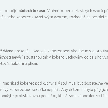
ru propůjčí
nádech luxusu
. Vlněné koberce klasických vzorů pře
irmán nebo koberec s kazetovým vzorem, rozhodně se nesplete
e již dávno překonán. Naopak, koberec není vhodné místo pro ži
nosti nevýří a zůstanou tak v koberci uschovány do dalšího vys
očů, bakterií a plísní.
t
. Například koberec pod kuchyňský stůl musí být dostatečně ve
usový koberec pod sedačku nepatří. Aby dětem nebylo při jejic
použijte protiskluzovou podložku, která zamezí podklouznutí k