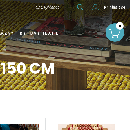
Hledat
Chci vyhledat...
Přihlásit se
0
KÁZKY
BYTOVÝ TEXTIL
 150 CM