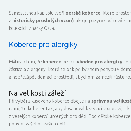
Samostatnou kapitolu tvoří
perské koberce
, které prosto
z
historicky proslulých vzorů
jako je pazyryk, vázový k
kolekcích značky Osta.
Koberce pro alergiky
Mýtus o tom, že
koberce
nejsou
vhodné pro alergiky
, j
částice a alergeny, které se pak při běžném pohybu v domác
a nepřetápět domácí prostředí, abychom zamezili růstu rozt
Na velikosti záleží
Při výběru kusového koberce dbejte na
správnou velikos
naměřte koberec tak, aby dosahoval k sedací soupravě – k
z veselých koberců určených pro děti. Pod dětské koberce 
pohybu vašeho i vašich dětí.