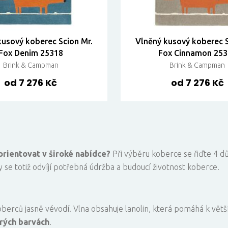
kusový koberec Scion Mr.
Vlněný kusový koberec S
Fox Denim 25318
Fox Cinnamon 253
Brink & Campman
Brink & Campman
od 7 276 Kč
od 7 276 Kč
orientovat v široké nabídce?
Při výběru koberce se řiďte 4 d
y se totiž odvíjí potřebná údržba a budoucí životnost koberce.
erců jasně vévodí. Vlna obsahuje lanolin, která pomáhá k větš
rých barvách
.