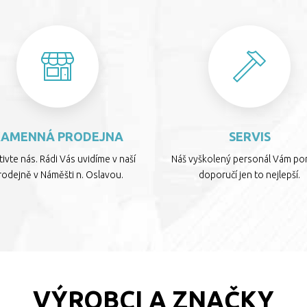
KAMENNÁ PRODEJNA
SERVIS
ivte nás. Rádi Vás uvidíme v naší
Náš vyškolený personál Vám por
rodejně v Náměšti n. Oslavou.
doporučí jen to nejlepší.
VÝROBCI A ZNAČKY