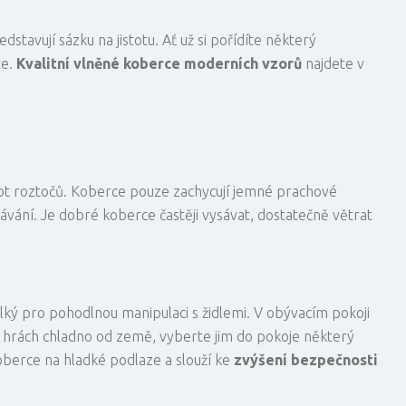
dstavují sázku na jistotu. Ať už si pořídíte některý
te.
Kvalitní vlněné
koberce moderních vzorů
najdete v
vot roztočů. Koberce pouze zachycují jemné prachové
ávání. Je dobré koberce častěji vysávat, dostatečně větrat
lký pro pohodlnou manipulaci s židlemi. V obývacím pokoji
h hrách chladno od země, vyberte jim do pokoje některý
oberce na hladké podlaze a slouží ke
zvýšení bezpečnosti