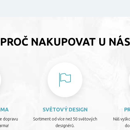
PROČ NAKUPOVAT U NÁ
RMA
SVĚTOVÝ DESIGN
P
te dopravu
Sortiment od více než 50 světových
Náš vyšk
arma!
designérů.
dop