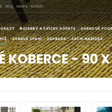
d
Blog
Kariéra
Kontakt
OUKAZY
BIOKRBY A SVÍCNY HÖFATS
DÁRKOVÉ POU
RCE
ZDRAVÉ SPANÍ
ZAHRADA
AKČNÍ NABÍDKA
 KOBERCE - 90 X