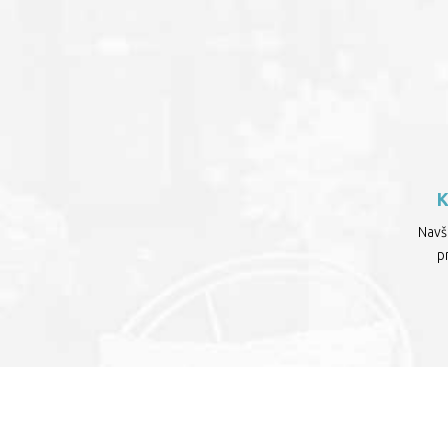
Navšt
p