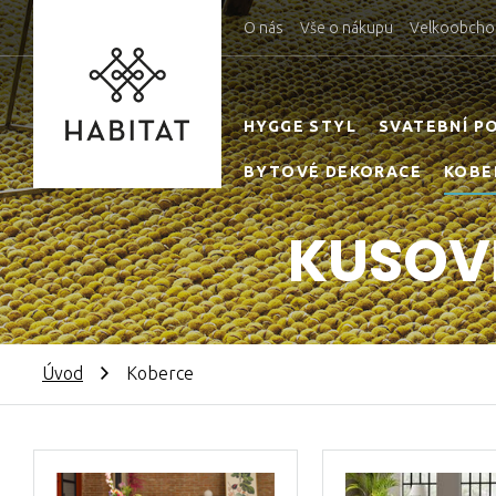
O nás
Vše o nákupu
Velkoobcho
HYGGE STYL
SVATEBNÍ P
BYTOVÉ DEKORACE
KOBE
KUSOVÉ
Úvod
Koberce