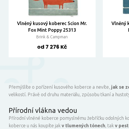
Vlněný kusový koberec Scion Mr.
Vlněný 
Fox Mint Poppy 25313
Brink & Campman
od 7 276 Kč
Přemýšlíte o pořízení kusového koberce a nevíte,
jak se z
velikostí. Právě od druhu materiálu, způsobu tkaní a hustot
Přírodní vlákna vedou
Přírodní vlněné koberce pomyslnému žebříčku odolných kob
koberce u nás koupíte jak
v tlumených tónech
, tak
v pest