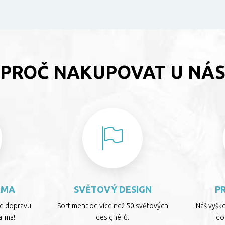
PROČ NAKUPOVAT U NÁ
RMA
SVĚTOVÝ DESIGN
P
te dopravu
Sortiment od více než 50 světových
Náš vyšk
arma!
designérů.
dop