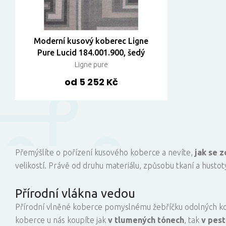
Moderní kusový koberec Ligne
Pure Lucid 184.001.900, šedý
Ligne pure
od 5 252 Kč
Přemýšlíte o pořízení kusového koberce a nevíte,
jak se z
velikostí. Právě od druhu materiálu, způsobu tkaní a hustot
Přírodní vlákna vedou
Přírodní vlněné koberce pomyslnému žebříčku odolných kob
koberce u nás koupíte jak
v tlumených tónech
, tak
v pest