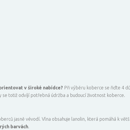
orientovat v široké nabídce?
Při výběru koberce se řiďte 4 d
y se totiž odvíjí potřebná údržba a budoucí životnost koberce.
erců jasně vévodí. Vlna obsahuje lanolin, která pomáhá k větš
rých barvách
.