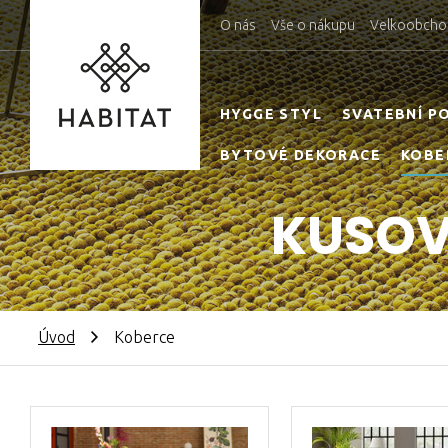
O nás
Vše o nákupu
Velkoobcho
HYGGE STYL
SVATEBNÍ P
BYTOVÉ DEKORACE
KOBE
KUSOV
Úvod
Koberce