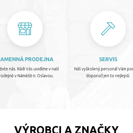
KAMENNÁ PRODEJNA
SERVIS
ivte nás. Rádi Vás uvidíme v naší
Náš vyškolený personál Vám por
rodejně v Náměšti n. Oslavou.
doporučí jen to nejlepší.
VÝROBCI A ZNAČKY