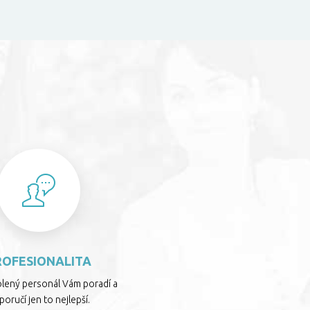
S
ROFESIONALITA
olený personál Vám poradí a
oručí jen to nejlepší.