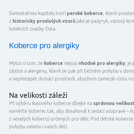
Samostatnou kapitolu tvoří
perské koberce
, které prosto
z
historicky proslulých vzorů
jako je pazyryk, vázový k
kolekcích značky Osta.
Koberce pro alergiky
Mýtus o tom, že
koberce
nejsou
vhodné pro alergiky
, j
částice a alergeny, které se pak při běžném pohybu v domác
a nepřetápět domácí prostředí, abychom zamezili růstu rozt
Na velikosti záleží
Při výběru kusového koberce dbejte na
správnou velikos
naměřte koberec tak, aby dosahoval k sedací soupravě – k
z veselých koberců určených pro děti. Pod dětské koberce 
pohybu vašeho i vašich dětí.