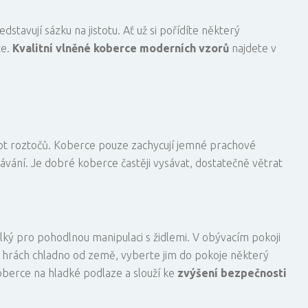
dstavují sázku na jistotu. Ať už si pořídíte některý
te.
Kvalitní vlněné
koberce moderních vzorů
najdete v
vot roztočů. Koberce pouze zachycují jemné prachové
ávání. Je dobré koberce častěji vysávat, dostatečně větrat
lký pro pohodlnou manipulaci s židlemi. V obývacím pokoji
h hrách chladno od země, vyberte jim do pokoje některý
oberce na hladké podlaze a slouží ke
zvýšení bezpečnosti