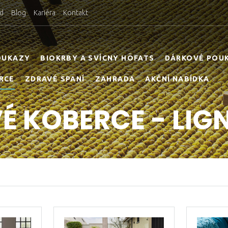
d
Blog
Kariéra
Kontakt
OUKAZY
BIOKRBY A SVÍCNY HÖFATS
DÁRKOVÉ POU
RCE
ZDRAVÉ SPANÍ
ZAHRADA
AKČNÍ NABÍDKA
É KOBERCE - LIGN