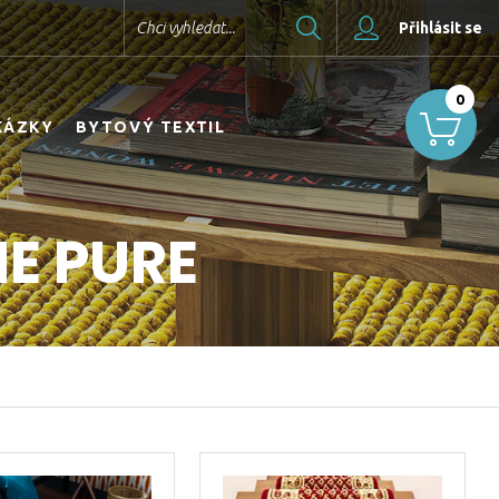
Hledat
Chci vyhledat...
Přihlásit se
0
KÁZKY
BYTOVÝ TEXTIL
E PURE