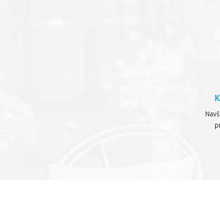
Navšt
p