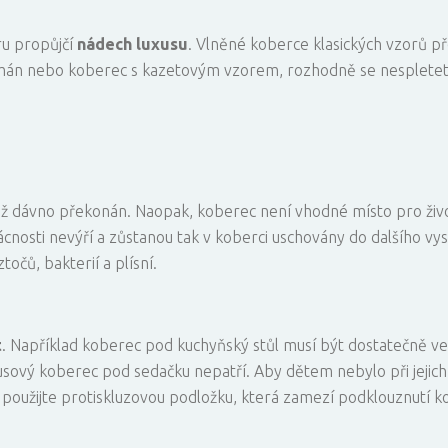
ru propůjčí
nádech luxusu
. Vlněné koberce klasických vzorů pře
irmán nebo koberec s kazetovým vzorem, rozhodně se nesplete
e již dávno překonán. Naopak, koberec není vhodné místo pro ži
nosti nevýří a zůstanou tak v koberci uschovány do dalšího vys
očů, bakterií a plísní.
t
. Například koberec pod kuchyňský stůl musí být dostatečně ve
usový koberec pod sedačku nepatří. Aby dětem nebylo při jejic
použijte protiskluzovou podložku, která zamezí podklouznutí k