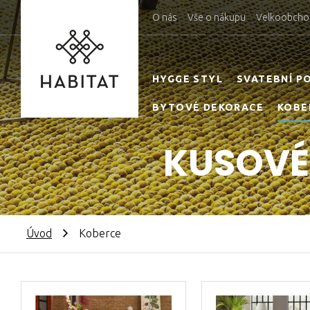
O nás
Vše o nákupu
Velkoobcho
HYGGE STYL
SVATEBNÍ P
BYTOVÉ DEKORACE
KOBE
KUSOVÉ 
Úvod
Koberce