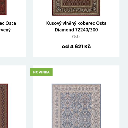
rec Osta
Kusový vlněný koberec Osta
rvený
Diamond 72240/300
Osta
od 4 621 Kč
NOVINKA