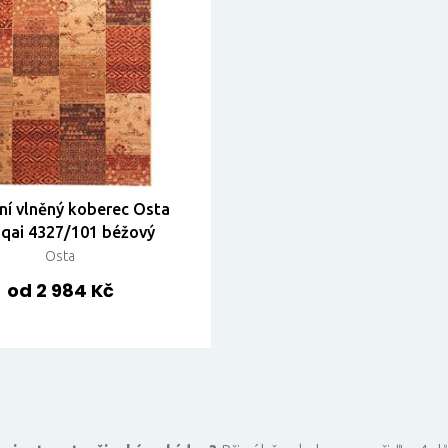
í vlněný koberec Osta
qai 4327/101 béžový
Osta
od 2 984 Kč