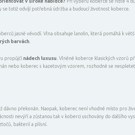
orientovat v široké nabídce?
Při výběru koberce se řiďte 4 d
y se totiž odvíjí potřebná údržba a budoucí životnost koberce.
erců jasně vévodí. Vlna obsahuje lanolin, která pomáhá k větš
rých barvách
.
ru propůjčí
nádech luxusu
. Vlněné koberce klasických vzorů pře
irmán nebo koberec s kazetovým vzorem, rozhodně se nesplete
e již dávno překonán. Naopak, koberec není vhodné místo pro ži
nosti nevýří a zůstanou tak v koberci uschovány do dalšího vys
očů, bakterií a plísní.