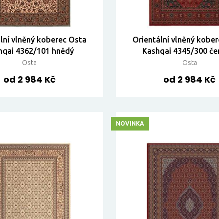
lní vlněný koberec Osta
Orientální vlněný kobe
hqai 4362/101 hnědý
Kashqai 4345/300 če
Osta
Osta
od 2 984 Kč
od 2 984 Kč
NOVINKA