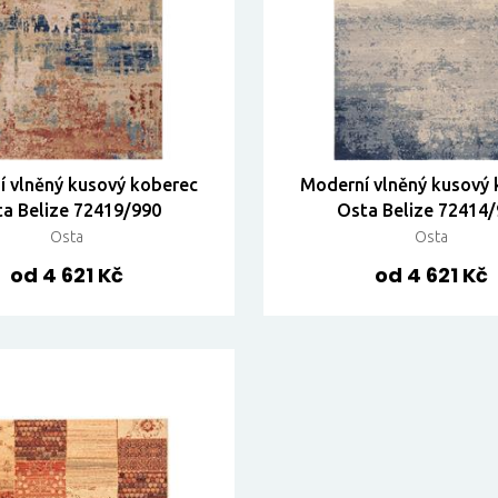
 vlněný kusový koberec
Moderní vlněný kusový
a Belize 72419/990
Osta Belize 72414
Osta
Osta
od 4 621 Kč
od 4 621 Kč