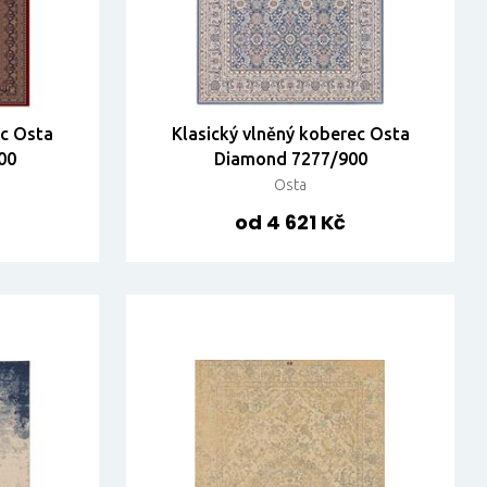
ec Osta
Klasický vlněný koberec Osta
00
Diamond 7277/900
Osta
od 4 621 Kč