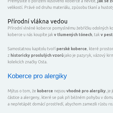
Přemýšlíte o pořízení kusového koberce a nevíte,
jak se z
velikostí. Právě od druhu materiálu, způsobu tkaní a hustot
Přírodní vlákna vedou
Přírodní vlněné koberce pomyslnému žebříčku odolných kob
koberce u nás koupíte jak
v tlumených tónech
, tak
v pest
Samostatnou kapitolu tvoří
perské koberce
, které prosto
z
historicky proslulých vzorů
jako je pazyryk, vázový k
kolekcích značky Osta.
Koberce pro alergiky
Mýtus o tom, že
koberce
nejsou
vhodné pro alergiky
, j
částice a alergeny, které se pak při běžném pohybu v domác
a nepřetápět domácí prostředí, abychom zamezili růstu rozt