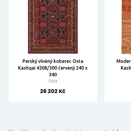
Perský vlněný koberec Osta
Modern
Kashqai 4308/300 červený 240 x
Kash
340
Osta
26 202 Kč