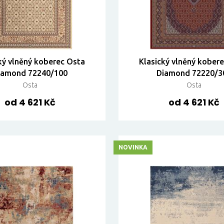
ký vlněný koberec Osta
Klasický vlněný kober
iamond 72240/100
Diamond 72220/3
Osta
Osta
od 4 621 Kč
od 4 621 Kč
NOVINKA