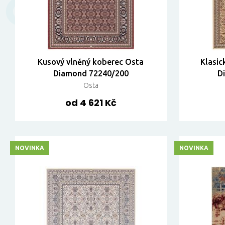
Kusový vlněný koberec Osta
Klasic
Diamond 72240/200
D
Osta
od 4 621 Kč
NOVINKA
NOVINKA