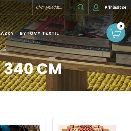
Hledat
Chci vyhledat...
Přihlásit se
0
KÁZKY
BYTOVÝ TEXTIL
X 340 CM