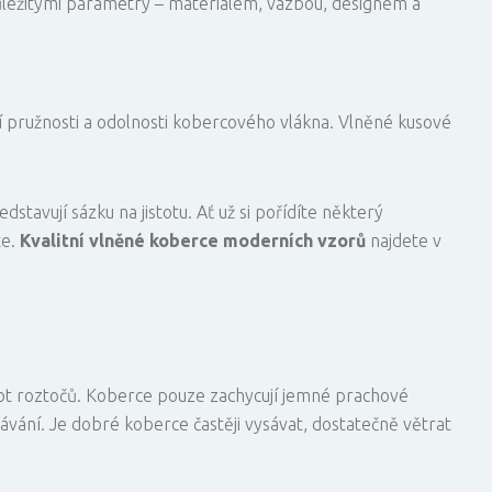
ůležitými parametry – materiálem, vazbou, designem a
í pružnosti a odolnosti kobercového vlákna. Vlněné kusové
dstavují sázku na jistotu. Ať už si pořídíte některý
te.
Kvalitní vlněné
koberce moderních vzorů
najdete v
vot roztočů. Koberce pouze zachycují jemné prachové
ávání. Je dobré koberce častěji vysávat, dostatečně větrat