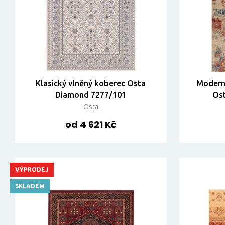
Klasický vlněný koberec Osta
Moderní
Diamond 7277/101
Ost
Osta
od 4 621 Kč
VÝPRODEJ
SKLADEM