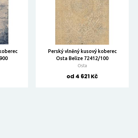
 koberec
Perský vlněný kusový koberec
/900
Osta Belize 72412/100
Osta
od 4 621 Kč