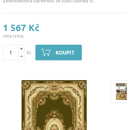
Zelenobéžová barevnost ve stylu Ludvíka VI.
1 567 Kč
cena za kus
KOUPIT
ks