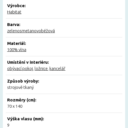
Výrobce:
Habitat
Barva:
zelenosmetanovobéžová
Materiál:
100% vlna
Umístění v interiéru:
obývací pokoj
,
ložnice
,
kancelář
Způsob výroby:
strojově tkaný
Rozměry (cm):
70 x 140
Výška vlasu (mm):
9