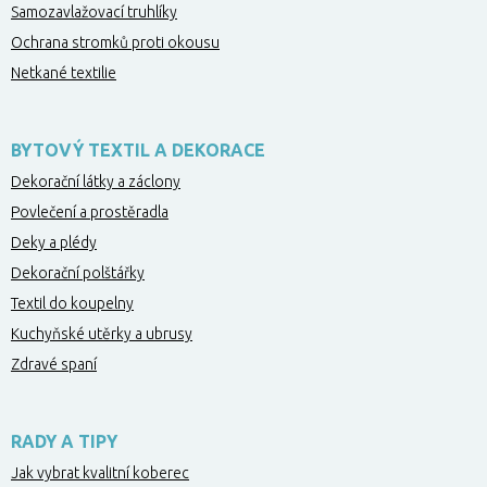
Samozavlažovací truhlíky
Ochrana stromků proti okousu
Netkané textilie
BYTOVÝ TEXTIL A DEKORACE
Dekorační látky a záclony
Povlečení a prostěradla
Deky a plédy
Dekorační polštářky
Textil do koupelny
Kuchyňské utěrky a ubrusy
Zdravé spaní
RADY A TIPY
Jak vybrat kvalitní koberec