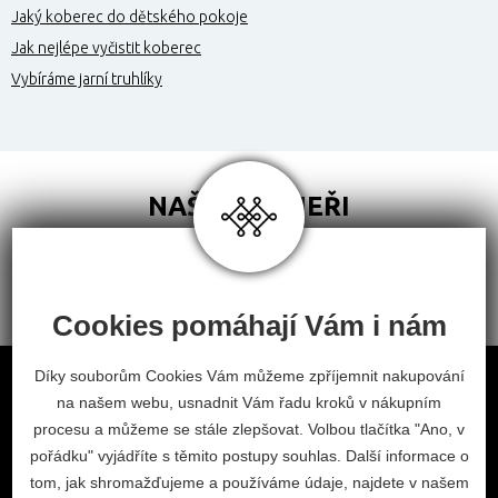
Jaký koberec do dětského pokoje
Jak nejlépe vyčistit koberec
Vybíráme jarní truhlíky
NAŠI PARTNEŘI
Cookies pomáhají Vám i nám
Obchodní podmínky
Díky souborům Cookies Vám můžeme zpříjemnit nakupování
na našem webu, usnadnit Vám řadu kroků v nákupním
Odstoupení od smlouvy
procesu a můžeme se stále zlepšovat. Volbou tlačítka "Ano, v
Nastavení cookies
pořádku" vyjádříte s těmito postupy souhlas. Další informace o
tom, jak shromažďujeme a používáme údaje, najdete v našem
facebook
instagram