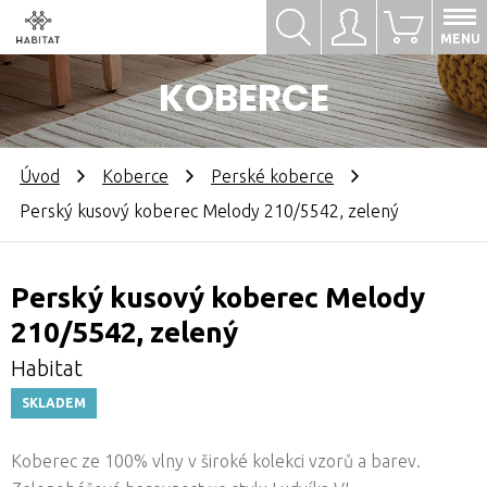
Hledat
Přihlásit se
0
MENU
KOBERCE
Úvod
Koberce
Perské koberce
Perský kusový koberec Melody 210/5542, zelený
Perský kusový koberec Melody
210/5542, zelený
Habitat
SKLADEM
Koberec ze 100% vlny v široké kolekci vzorů a barev.