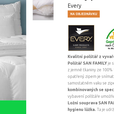
Every
NA OBJEDNÁVKU
Kvalitní polštář z vyva
Polštář SAN FAMILY
je 
z jemné tkaniny ze 100%
opatřený zipem je snímate
samostatném vaku se zip
kombinovaných se spec
vybavení polštáře umožňu
Ložní souprava SAN FA
hygienu lůžka.
Ta je udr