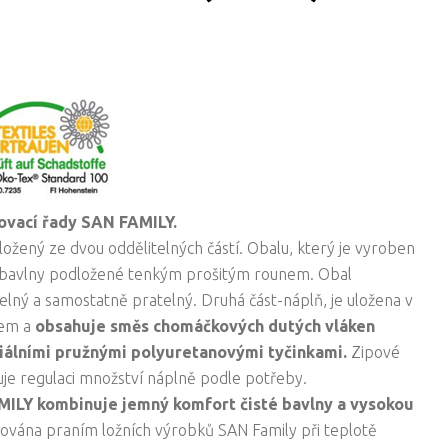
řovací řady SAN FAMILY.
složený ze dvou oddělitelných částí. Obalu, který je vyroben
 bavlny podložené tenkým prošitým rounem. Obal
lný a samostatně pratelný. Druhá část-náplň, je uložena v
em a
obsahuje směs chomáčkových dutých vláken
iálními pružnými polyuretanovými tyčinkami.
Zipové
je regulaci množství náplně podle potřeby.
MILY kombinuje jemný komfort čisté bavlny a vysokou
žována praním ložních výrobků SAN Family při teplotě