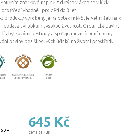
Použitím značkové náplně z dutých vláken se v lůžku
í prostředí vhodné i pro děti do 3 let.
sou produkty vyrobeny je na dotek měkčí, je velmi šetrná k
gií, dodává výrobkům vysokou životnost. Organická bavlna
edí zbytkovými pesticidy a splňuje mezinárodní normy
vání bavlny bez škodlivých účinků na životní prostředí.
645 Kč
 60
-
cena za kus