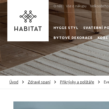
O nás
Vše o nákupu
Velkoobcho
HYGGE STYL
SVATEBNÍ P
BYTOVÉ DEKORACE
KOBE
Úvod
Zdravé spaní
Přikrývky a polštáře
Ev