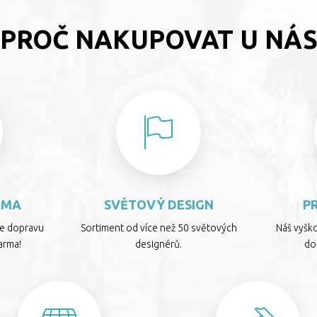
PROČ NAKUPOVAT U NÁ
RMA
SVĚTOVÝ DESIGN
P
te dopravu
Sortiment od více než 50 světových
Náš vyšk
arma!
designérů.
dop