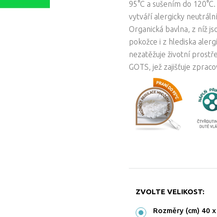
95°C a sušením do 120°C. 
vytváří alergicky neutráln
Organická bavlna, z níž j
pokožce i z hlediska aler
nezatěžuje životní prostř
GOTS, jež zajišťuje zpraco
ZVOLTE VELIKOST:
Rozměry (cm) 40 x