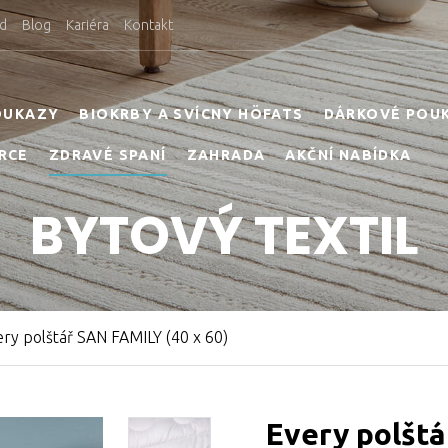
d
Blog
Kariéra
Kontakt
OUKAZY
BIOKRBY A SVÍCNY HÖFATS
DÁRKOVÉ POU
RCE
ZDRAVÉ SPANÍ
ZAHRADA
AKČNÍ NABÍDKA
BYTOVÝ TEXTIL
ery polštář SAN FAMILY (40 x 60)
Every polštá