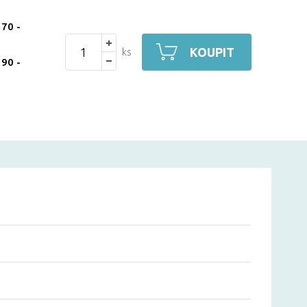
 70
-
KOUPIT
ks
 90
-