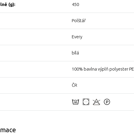
ně (g):
450
Polštář
Every
bílá
100% bavlna výplň polyester PE
ČR
ormace