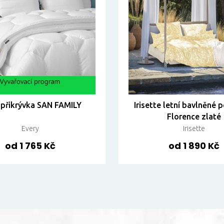
 přikrývka SAN FAMILY
Irisette letní bavlněné 
Florence zlaté
Every
Irisette
od 1 765 Kč
od 1 890 Kč