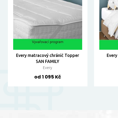
Every matracový chránič Topper
Every
SAN FAMILY
Every
od 1 095 Kč