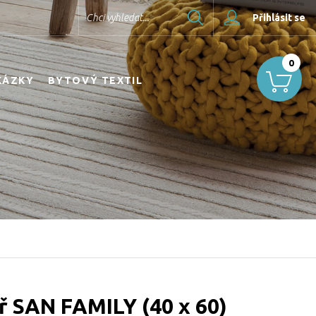
Hledat
Chci vyhledat...
Přihlásit se
0
KÁZKY
BYTOVÝ TEXTIL
ř SAN FAMILY (40 x 60)