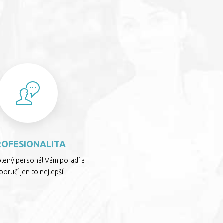
S
ROFESIONALITA
olený personál Vám poradí a
oručí jen to nejlepší.