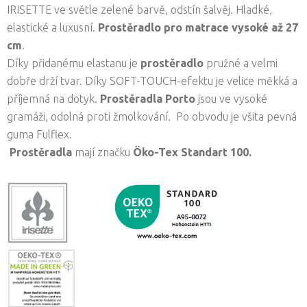
IRISETTE ve světle zelené barvě, odstín šalvěj. Hladké,
elastické a luxusní.
Prostěradlo pro matrace vysoké až 27
cm
.
Díky přidanému elastanu je
prostěradlo
pružné a velmi
dobře drží tvar. Díky SOFT-TOUCH-efektu je velice měkká a
příjemná na dotyk.
Prostěradla
Porto
jsou ve vysoké
gramáži, odolná proti žmolkování. Po obvodu je všita pevná
guma Fulflex.
Prostěradla
mají značku
Öko-Tex Standart 100.