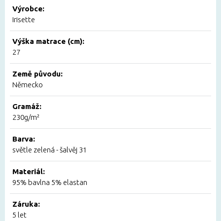
Výrobce:
Irisette
Výška matrace (cm):
27
Země původu:
Německo
Gramáž:
230g/m²
Barva:
světle zelená - šalvěj 31
Materiál:
95% bavlna 5% elastan
Záruka:
5 let