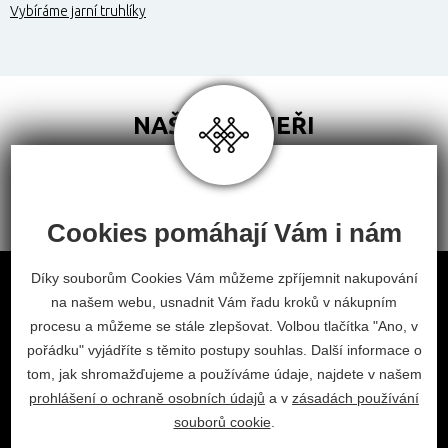
Vybíráme jarní truhlíky
NAŠI PARTNEŘI
Cookies pomáhají Vám i nám
Obchodní podmínky
Díky souborům Cookies Vám můžeme zpříjemnit nakupování
na našem webu, usnadnit Vám řadu kroků v nákupním
Odstoupení od smlouvy
procesu a můžeme se stále zlepšovat. Volbou tlačítka "Ano, v
Nastavení cookies
pořádku" vyjádříte s těmito postupy souhlas. Další informace o
tom, jak shromažďujeme a používáme údaje, najdete v našem
facebook
instagram
prohlášení o ochraně osobních údajů
a v
zásadách používání
2026 © Habitat, a.s.
souborů cookie
.
V.Nezvala 977, 675 71 Náměšť nad Oslavou.