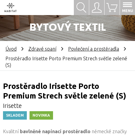
Hledat
Přihlásit se
0
MENU
BYTOVÝ TEXTIL
Úvod
Zdravé spaní
Povlečení a prostěradla
Prostěradlo Irisette Porto Premium Strech světle zelené
(S)
Prostěradlo Irisette Porto
Premium Strech světle zelené (S)
Irisette
SKLADEM
NOVINKA
Kvalitní
bavlněné napínací prostěradlo
německé značky