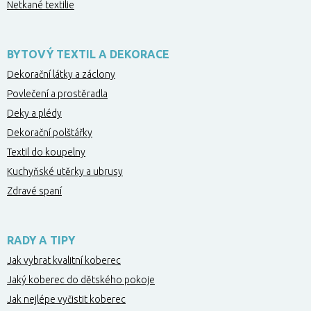
Netkané textilie
BYTOVÝ TEXTIL A DEKORACE
Dekorační látky a záclony
Povlečení a prostěradla
Deky a plédy
Dekorační polštářky
Textil do koupelny
Kuchyňské utěrky a ubrusy
Zdravé spaní
RADY A TIPY
Jak vybrat kvalitní koberec
Jaký koberec do dětského pokoje
Jak nejlépe vyčistit koberec