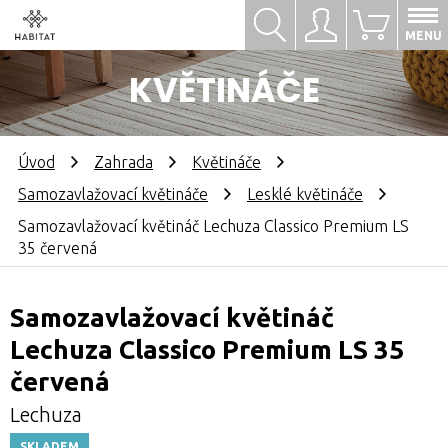
Hledat
Přihlásit se
0
MENU
KVĚTINÁČE
Úvod
Zahrada
Květináče
Samozavlažovací květináče
Lesklé květináče
Samozavlažovací květináč Lechuza Classico Premium LS
35 červená
Samozavlažovací květináč
Lechuza Classico Premium LS 35
červená
Lechuza
SKLADEM