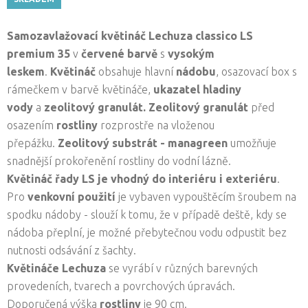
Samozavlažovací květináč Lechuza classico LS
premium 35
v
červené barvě
s
vysokým
leskem
.
Květináč
obsahuje hlavní
nádobu
, osazovací box s
rámečkem v barvě květináče,
ukazatel hladiny
vody
a
zeolitový granulát. Zeolitový granulát
před
osazením
rostliny
rozprostře na vloženou
přepážku.
Zeolitový substrát - managreen
umožňuje
snadnější prokořenění rostliny do vodní lázně.
Květináč řady LS je vhodný do interiéru i exteriéru
.
Pro
venkovní použití
je vybaven vypouštěcím šroubem na
spodku nádoby - slouží k tomu, že v případě deště, kdy se
nádoba přeplní, je možné přebytečnou vodu odpustit bez
nutnosti odsávání z šachty.
Květináče Lechuza
se vyrábí v různých barevných
provedeních, tvarech a povrchových úpravách.
Doporučená výška
rostliny
je 90 cm.