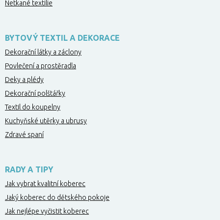
Netkané textilie
BYTOVÝ TEXTIL A DEKORACE
Dekorační látky a záclony
Povlečení a prostěradla
Deky a plédy
Dekorační polštářky
Textil do koupelny
Kuchyňské utěrky a ubrusy
Zdravé spaní
RADY A TIPY
Jak vybrat kvalitní koberec
Jaký koberec do dětského pokoje
Jak nejlépe vyčistit koberec