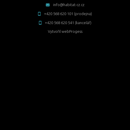
info@habitat-cz.cz
+420 568 620 101 (prodejna)
+420 568 620 541 (kancelář)
Vytvořil
webProgess