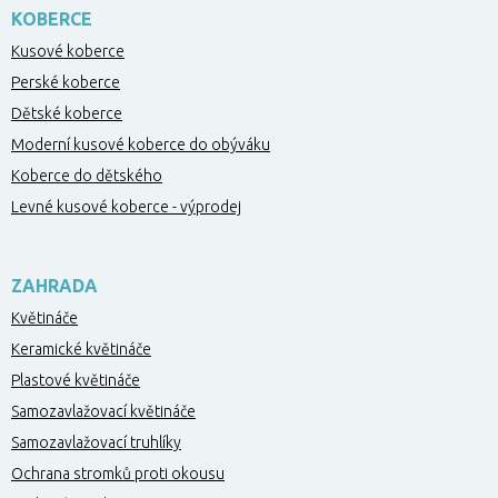
KOBERCE
Kusové koberce
Perské koberce
Dětské koberce
Moderní kusové koberce do obýváku
Koberce do dětského
Levné kusové koberce - výprodej
ZAHRADA
Květináče
Keramické květináče
Plastové květináče
Samozavlažovací květináče
Samozavlažovací truhlíky
Ochrana stromků proti okousu