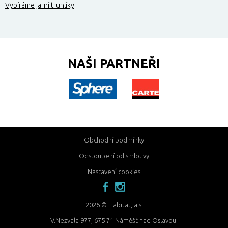
Vybíráme jarní truhlíky
NAŠI PARTNEŘI
Obchodní podmínky
Odstoupení od smlouvy
Nastavení cookies
facebook
instagram
2026 © Habitat, a.s.
V.Nezvala 977, 675 71 Náměšť nad Oslavou.