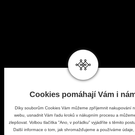
Cookies pomáhají Vám i ná
Díky souborům Cookies Vám můžeme zpříjemnit nakupování 
webu, usnadnit Vám řadu kroků v nákupním procesu a můžeme
zlepšovat. Volbou tlačítka "Ano, v pořádku" vyjádříte s těmito post
Další informace o tom, jak shromažďujeme a používáme údaje, 