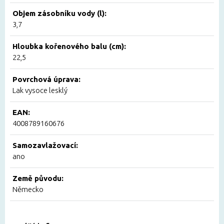
Objem zásobníku vody (l):
3,7
Hloubka kořenového balu (cm):
22,5
Povrchová úprava:
Lak vysoce lesklý
EAN:
4008789160676
Samozavlažovací:
ano
Země původu:
Německo