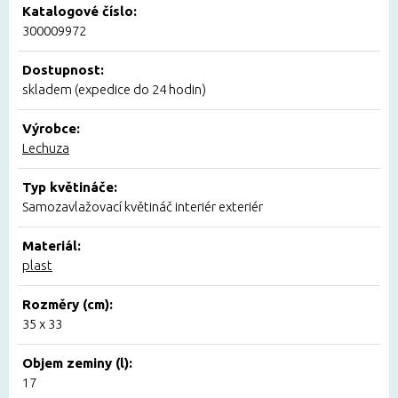
Katalogové číslo:
300009972
Dostupnost:
skladem (expedice do 24 hodin)
Výrobce:
Lechuza
Typ květináče:
Samozavlažovací květináč interiér exteriér
Materiál:
plast
Rozměry (cm):
35 x 33
Objem zeminy (l):
17