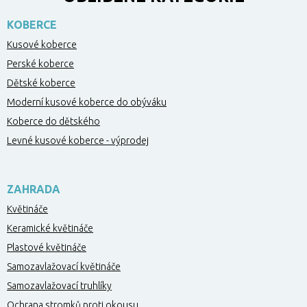
KOBERCE
Kusové koberce
Perské koberce
Dětské koberce
Moderní kusové koberce do obýváku
Koberce do dětského
Levné kusové koberce - výprodej
ZAHRADA
Květináče
Keramické květináče
Plastové květináče
Samozavlažovací květináče
Samozavlažovací truhlíky
Ochrana stromků proti okousu