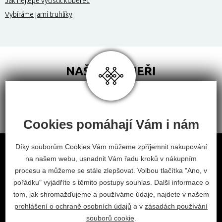
Jak nejlépe vyčistit koberec
Vybíráme jarní truhlíky
NAŠI PARTNEŘI
Cookies pomáhají Vám i nám
Obchodní podmínky
Díky souborům Cookies Vám můžeme zpříjemnit nakupování
na našem webu, usnadnit Vám řadu kroků v nákupním
Odstoupení od smlouvy
procesu a můžeme se stále zlepšovat. Volbou tlačítka "Ano, v
Nastavení cookies
pořádku" vyjádříte s těmito postupy souhlas. Další informace o
tom, jak shromažďujeme a používáme údaje, najdete v našem
facebook
instagram
prohlášení o ochraně osobních údajů
a v
zásadách používání
2026 © Habitat, a.s.
souborů cookie
.