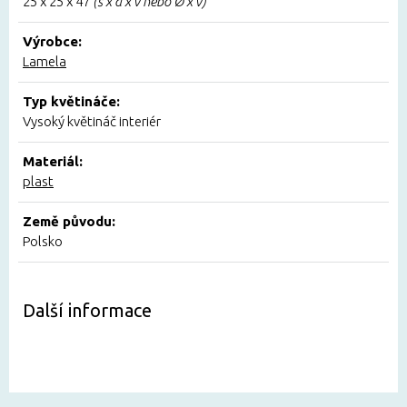
25 x 25 x 47
(š x d x v nebo Ø x v)
Výrobce:
Lamela
Typ květináče:
Vysoký květináč interiér
Materiál:
plast
Země původu:
Polsko
Další informace