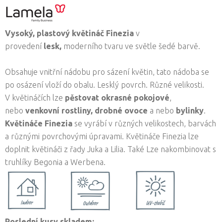
Vysoký, plastový květináč Finezia
v
provedení
lesk,
moderního tvaru ve světle šedé barvě.
Obsahuje vnitřní nádobu pro sázení květin, tato nádoba se
po osázení vloží do obalu. Lesklý povrch. Různé velikosti.
V květináčích lze
pěstovat okrasné pokojové
,
nebo
venkovní rostliny,
drobné ovoce
a nebo
bylinky
.
Květináče Finezia
se vyrábí v různých velikostech, barvách
a různými povrchovými úpravami. Květináče Finezia lze
doplnit květináči z řady Juka a Lilia. Také Lze nakombinovat s
truhlíky Begonia a Werbena.
Poslední kusy skladem: