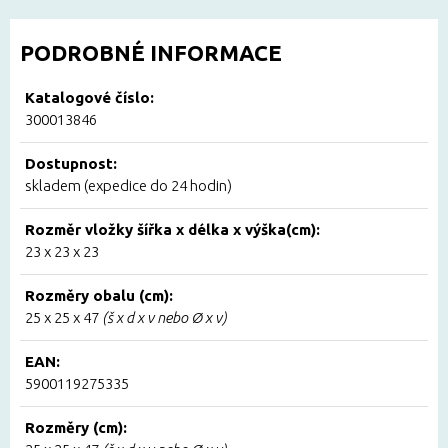
PODROBNÉ INFORMACE
Katalogové číslo:
300013846
Dostupnost:
skladem (expedice do 24 hodin)
Rozměr vložky šířka x délka x výška(cm):
23 x 23 x 23
Rozměry obalu (cm):
25 x 25 x 47
(š x d x v nebo Ø x v)
EAN:
5900119275335
Rozměry (cm):