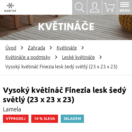
Hledat
Přihlásit se
0
MENU
KVĚTINÁČE
Úvod
Zahrada
Květináče
Květináče a podmisky
Leské květináče
Vysoký květináč Finezia lesk šedý světlý (23 x 23 x 23)
Vysoký květináč Finezia lesk šedý
světlý (23 x 23 x 23)
Lamela
VÝPRODEJ
10 % SLEVA
SKLADEM