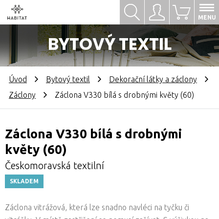
Hledat
Přihlásit se
0
MENU
BYTOVÝ TEXTIL
Úvod
Bytový textil
Dekorační látky a záclony
Záclony
Záclona V330 bílá s drobnými květy (60)
Záclona V330 bílá s drobnými
květy (60)
Českomoravská textilní
SKLADEM
Záclona vitrážová, která lze snadno navléci na tyčku či