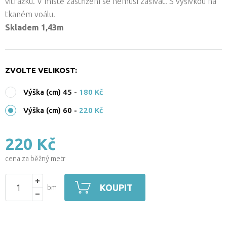
vitrážku. V místě zastřižení se nemusí zašívat. S výšivkou na
tkaném voálu.
Skladem 1,43m
ZVOLTE VELIKOST:
Výška (cm) 45
-
180 Kč
Výška (cm) 60
-
220 Kč
220 Kč
cena za běžný metr
KOUPIT
bm