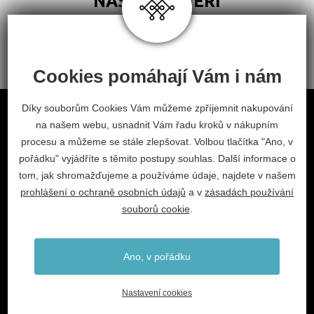
NAŠI PARTNEŘI
Cookies pomáhají Vám i nám
Obchodní podmínky
Díky souborům Cookies Vám můžeme zpříjemnit nakupování
na našem webu, usnadnit Vám řadu kroků v nákupním
Odstoupení od smlouvy
procesu a můžeme se stále zlepšovat. Volbou tlačítka "Ano, v
Nastavení cookies
pořádku" vyjádříte s těmito postupy souhlas. Další informace o
tom, jak shromažďujeme a používáme údaje, najdete v našem
facebook
instagram
prohlášení o ochraně osobních údajů
a v
zásadách používání
2026 © Habitat, a.s.
souborů cookie
.
V.Nezvala 977, 675 71 Náměšť nad Oslavou.
info@habitat-cz.cz
Ano, v pořádku
+420 568 620 101 (prodejna)
+420 568 620 541 (kancelář)
Nastavení cookies
Vytvořil
webProgess