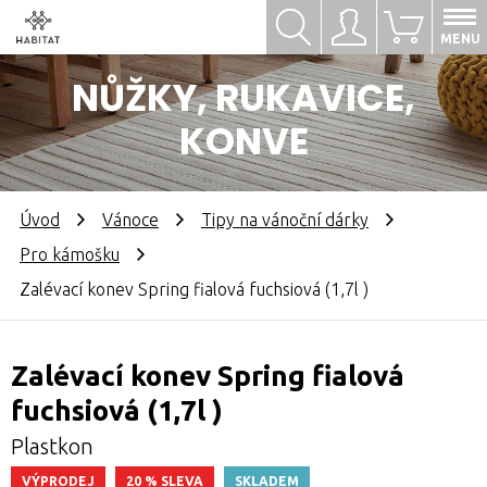
Hledat
Přihlásit se
0
MENU
NŮŽKY, RUKAVICE,
KONVE
Úvod
Vánoce
Tipy na vánoční dárky
Pro kámošku
Zalévací konev Spring fialová fuchsiová (1,7l )
Zalévací konev Spring fialová
fuchsiová (1,7l )
Plastkon
VÝPRODEJ
20 % SLEVA
SKLADEM