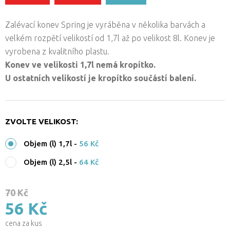
Zalévací konev Spring je vyráběna v několika barvách a
velkém rozpětí velikostí od 1,7l až po velikost 8l. Konev je
vyrobena z kvalitního plastu.
Konev ve velikosti 1,7l nemá kropítko.
U ostatních velikostí je kropítko součástí balení.
ZVOLTE VELIKOST:
Objem (l) 1,7l
-
56 Kč
Objem (l) 2,5l
-
64 Kč
70 Kč
56 Kč
cena za kus