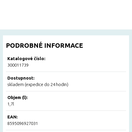
PODROBNÉ INFORMACE
Katalogové číslo:
300011739
Dostupnost:
skladem (expedice do 24 hodin)
Objem (l):
1,7l
EAN:
8595096927031