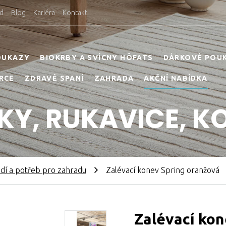
d
Blog
Kariéra
Kontakt
OUKAZY
BIOKRBY A SVÍCNY HÖFATS
DÁRKOVÉ POU
RCE
ZDRAVÉ SPANÍ
ZAHRADA
AKČNÍ NABÍDKA
KY, RUKAVICE, K
dí a potřeb pro zahradu
Zalévací konev Spring oranžová
Zalévací kon