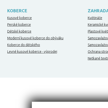
KOBERCE
ZAHRAD
Kusové koberce
Květináče
Perské koberce
Keramické kv
Dětské koberce
Plastové květ
Moderní kusové koberce do obýváku
Samozavlažov
Koberce do dětského
Samozavlažova
Levné kusové koberce - výprodej
Ochrana stro
Netkané texti