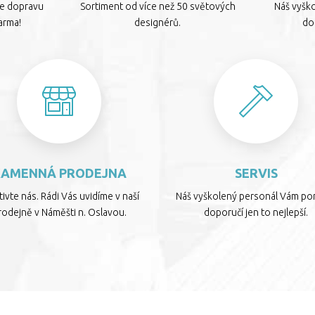
te dopravu
Sortiment od více než 50 světových
Náš vyšk
arma!
designérů.
dop
KAMENNÁ PRODEJNA
SERVIS
ivte nás. Rádi Vás uvidíme v naší
Náš vyškolený personál Vám por
rodejně v Náměšti n. Oslavou.
doporučí jen to nejlepší.