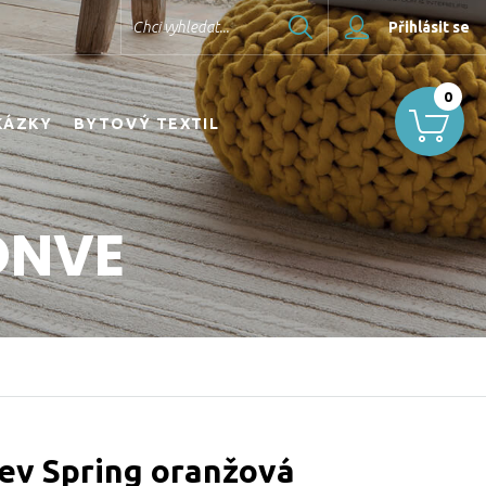
Hledat
Chci vyhledat...
Přihlásit se
0
KÁZKY
BYTOVÝ TEXTIL
ONVE
ev Spring oranžová