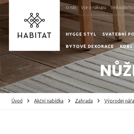
O nás
Vše o nákupu
Velkoobcho
HYGGE STYL
SVATEBNÍ P
BYTOVÉ DEKORACE
KOBE
NŮŽ
Úvod
Akční nabídka
Zahrada
Výprodej nářa