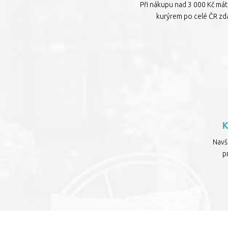
Při nákupu nad 3 000 Kč má
kurýrem po celé ČR zd
Navšt
p