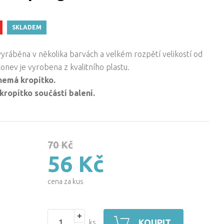
SKLADEM
vyráběna v několika barvách a velkém rozpětí velikostí od
 Konev je vyrobena z kvalitního plastu.
 nemá kropítko.
 kropítko součástí balení.
70 Kč
56 Kč
cena za kus
KOUPIT
ks