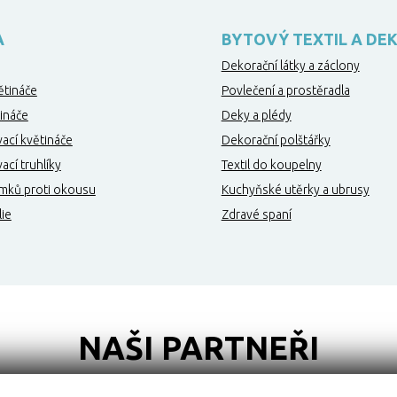
A
BYTOVÝ TEXTIL A DE
Dekorační látky a záclony
ětináče
Povlečení a prostěradla
ináče
Deky a plédy
ací květináče
Dekorační polštářky
cí truhlíky
Textil do koupelny
mků proti okousu
Kuchyňské utěrky a ubrusy
lie
Zdravé spaní
NAŠI PARTNEŘI