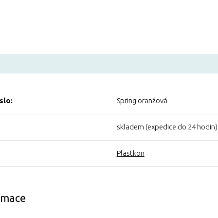
slo:
Spring oranžová
skladem (expedice do 24 hodin)
Plastkon
ormace