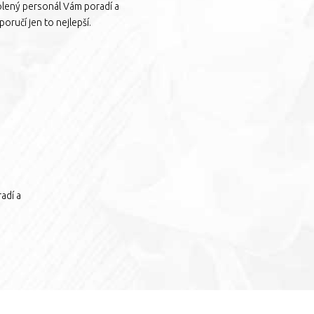
olený personál Vám poradí a
oručí jen to nejlepší.
adí a