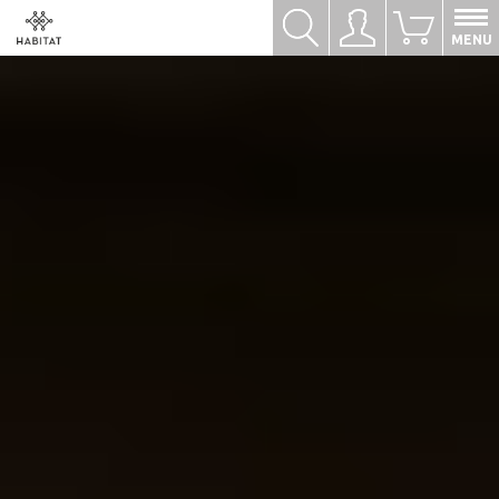
Hledat
Přihlásit se
0
MENU