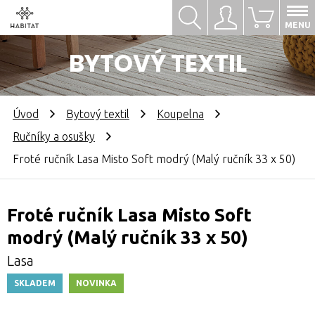
Hledat
Přihlásit se
0
MENU
BYTOVÝ TEXTIL
Úvod
Bytový textil
Koupelna
Ručníky a osušky
Froté ručník Lasa Misto Soft modrý (Malý ručník 33 x 50)
Froté ručník Lasa Misto Soft
modrý (Malý ručník 33 x 50)
Lasa
SKLADEM
NOVINKA