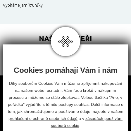
Vybíráme jarní truhlíky
NAŠI PARTNEŘI
Cookies pomáhají Vám i nám
Obchodní podmínky
Díky souborům Cookies Vám můžeme zpříjemnit nakupování
na našem webu, usnadnit Vám řadu kroků v nákupním
Odstoupení od smlouvy
procesu a můžeme se stále zlepšovat. Volbou tlačítka "Ano, v
Nastavení cookies
pořádku" vyjádříte s těmito postupy souhlas. Další informace o
tom, jak shromažďujeme a používáme údaje, najdete v našem
facebook
instagram
prohlášení o ochraně osobních údajů
a v
zásadách používání
2026 © Habitat, a.s.
souborů cookie
.
V.Nezvala 977, 675 71 Náměšť nad Oslavou.