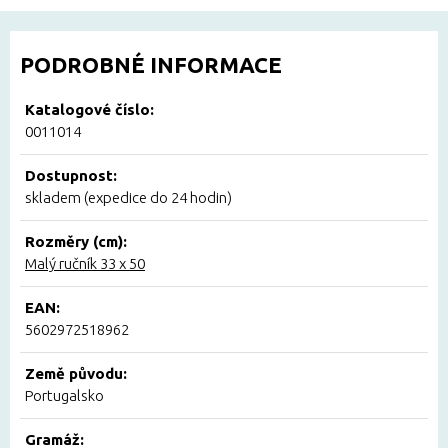
PODROBNÉ INFORMACE
Katalogové číslo:
0011014
Dostupnost:
skladem (expedice do 24 hodin)
Rozměry (cm):
Malý ručník 33 x 50
EAN:
5602972518962
Země původu:
Portugalsko
Gramáž: