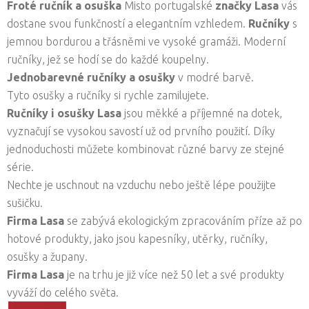
Froté ručník a osuška
Misto portugalské
značky Lasa
vás
dostane svou funkčností a elegantním vzhledem.
Ručníky
s
jemnou bordurou a třásněmi ve vysoké gramáži. Moderní
ručníky, jež se hodí se do každé koupelny.
Jednobarevné ručníky a osušky
v modré barvě.
Tyto osušky a ručníky si rychle zamilujete.
Ručníky i osušky Lasa
jsou měkké a příjemné na dotek,
vyznačují se vysokou savostí už od prvního použití. Díky
jednoduchosti můžete kombinovat různé barvy ze stejné
série.
Nechte je uschnout na vzduchu nebo ještě lépe použijte
sušičku.
Firma Lasa
se zabývá ekologickým zpracováním příze až po
hotové produkty, jako jsou kapesníky, utěrky, ručníky,
osušky a župany.
Firma Lasa
je na trhu je již více než 50 let a své produkty
vyváží do celého světa.