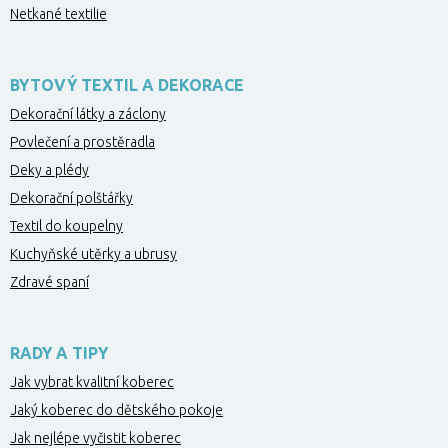
Netkané textilie
BYTOVÝ TEXTIL A DEKORACE
Dekorační látky a záclony
Povlečení a prostěradla
Deky a plédy
Dekorační polštářky
Textil do koupelny
Kuchyňské utěrky a ubrusy
Zdravé spaní
RADY A TIPY
Jak vybrat kvalitní koberec
Jaký koberec do dětského pokoje
Jak nejlépe vyčistit koberec