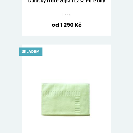
Dámský froté župan Lasa Pure bílý
Lasa
od 1 290 Kč
SKLADEM