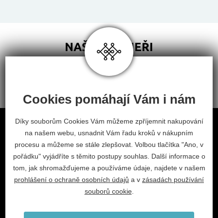
NAŠI PARTNEŘI
Cookies pomáhají Vám i nám
Obchodní podmínky
Díky souborům Cookies Vám můžeme zpříjemnit nakupování
na našem webu, usnadnit Vám řadu kroků v nákupním
Odstoupení od smlouvy
procesu a můžeme se stále zlepšovat. Volbou tlačítka "Ano, v
Nastavení cookies
pořádku" vyjádříte s těmito postupy souhlas. Další informace o
tom, jak shromažďujeme a používáme údaje, najdete v našem
facebook
instagram
prohlášení o ochraně osobních údajů
a v
zásadách používání
2026 © Habitat, a.s.
souborů cookie
.
V.Nezvala 977, 675 71 Náměšť nad Oslavou.
info@habitat-cz.cz