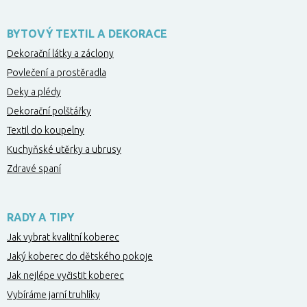
BYTOVÝ TEXTIL A DEKORACE
Dekorační látky a záclony
Povlečení a prostěradla
Deky a plédy
Dekorační polštářky
Textil do koupelny
Kuchyňské utěrky a ubrusy
Zdravé spaní
RADY A TIPY
Jak vybrat kvalitní koberec
Jaký koberec do dětského pokoje
Jak nejlépe vyčistit koberec
Vybíráme jarní truhlíky