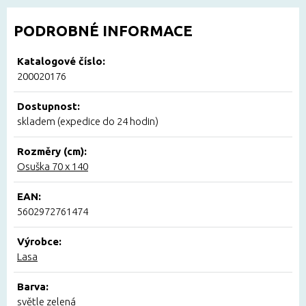
PODROBNÉ INFORMACE
Katalogové číslo:
200020176
Dostupnost:
skladem (expedice do 24 hodin)
Rozměry (cm):
Osuška 70 x 140
EAN:
5602972761474
Výrobce:
Lasa
Barva:
světle zelená