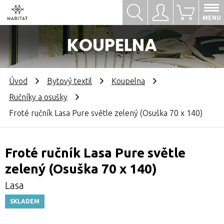
Hledat
Přihlásit se
0
MENU
KOUPELNA
Úvod
Bytový textil
Koupelna
Ručníky a osušky
Froté ručník Lasa Pure světle zelený (Osuška 70 x 140)
Froté ručník Lasa Pure světle
zelený (Osuška 70 x 140)
Lasa
SKLADEM