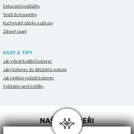
Dekorační polštářky
Textil do koupelny
Kuchyňské utěrky a ubrusy
Zdravé spaní
RADY A TIPY
Jak vybrat kvalitní koberec
Jaký koberec do dětského pokoje
Jak nejlépe vyčistit koberec
Vybíráme jarní truhlíky
NAŠI PARTNEŘI