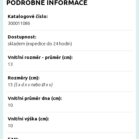
PODROBNÉ INFORMACE
Katalogové číslo:
300011086
Dostupnost:
skladem (expedice do 24 hodin)
Vnitřní rozměr - průměr (cm):
13
Rozměry (cm):
15
(š x d x v nebo Ø x v)
Vnitřní průměr dna (cm):
10
Vnitřní výška (cm):
10