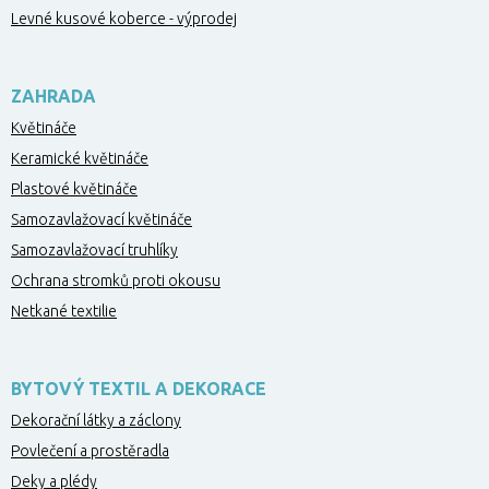
Levné kusové koberce - výprodej
ZAHRADA
Květináče
Keramické květináče
Plastové květináče
Samozavlažovací květináče
Samozavlažovací truhlíky
Ochrana stromků proti okousu
Netkané textilie
BYTOVÝ TEXTIL A DEKORACE
Dekorační látky a záclony
Povlečení a prostěradla
Deky a plédy