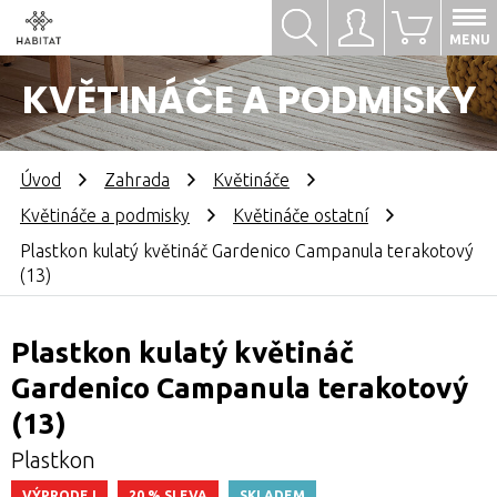
Hledat
Přihlásit se
0
MENU
KVĚTINÁČE A PODMISKY
Úvod
Zahrada
Květináče
Květináče a podmisky
Květináče ostatní
Plastkon kulatý květináč Gardenico Campanula terakotový
(13)
Plastkon kulatý květináč
Gardenico Campanula terakotový
(13)
Plastkon
VÝPRODEJ
20 % SLEVA
SKLADEM