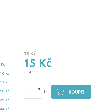
18 Kč
15 Kč
 Kč
cena za kus
-
10 Kč
-
15 Kč
-
18 Kč
KOUPIT
ks
-
29 Kč
-
44 Kč