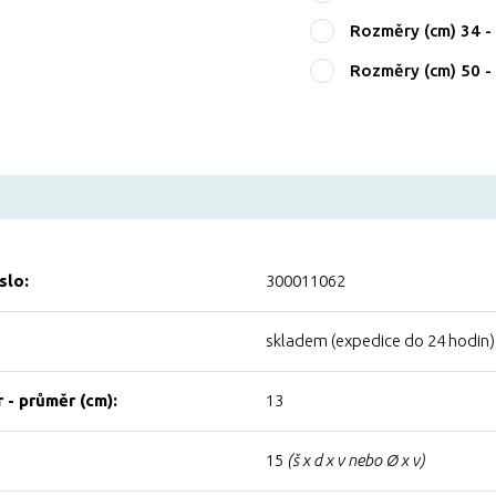
Rozměry (cm) 34
Rozměry (cm) 50
slo:
300011062
skladem (expedice do 24 hodin)
 - průměr (cm):
13
15
(š x d x v nebo Ø x v)