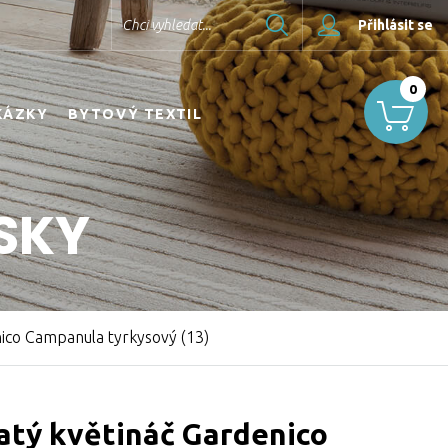
Hledat
Chci vyhledat...
Přihlásit se
0
KÁZKY
BYTOVÝ TEXTIL
SKY
nico Campanula tyrkysový (13)
atý květináč Gardenico