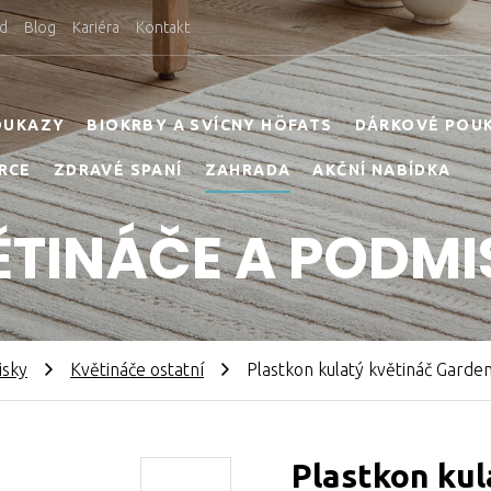
d
Blog
Kariéra
Kontakt
OUKAZY
BIOKRBY A SVÍCNY HÖFATS
DÁRKOVÉ POU
RCE
ZDRAVÉ SPANÍ
ZAHRADA
AKČNÍ NABÍDKA
ĚTINÁČE A PODMI
isky
Květináče ostatní
Plastkon kulatý květináč Garde
Plastkon kul