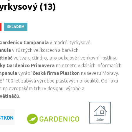
yrkysový (13)
SKLADEM
 Gardenico Campanula
v modré, tyrkysové
anula
v různých velikostech a barvách.
ětináč
ve tvaru cilindro, pro pokojové i venkovní rostliny.
ky Gardenico Primavera
naleznete v dalších informacích.
ampanula
vyrábí
česká firma
Plastkon
na severu Moravy.
měř 100 let zabývá výrobou plastových produktů. Od roku
em na evropském trhu v designu, výrobě a
větináčů
.