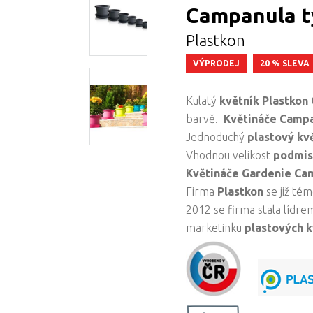
Campanula t
Plastkon
VÝPRODEJ
20 % SLEVA
Kulatý
květník Plastkon
barvě.
Květináče Camp
Jednoduchý
plastový kv
Vhodnou velikost
podmis
Květináče Gardenie C
Firma
Plastkon
se již té
2012 se firma stala lídr
marketinku
plastových k