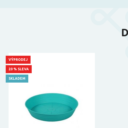
D
VÝPRODEJ
20 % SLEVA
SKLADEM