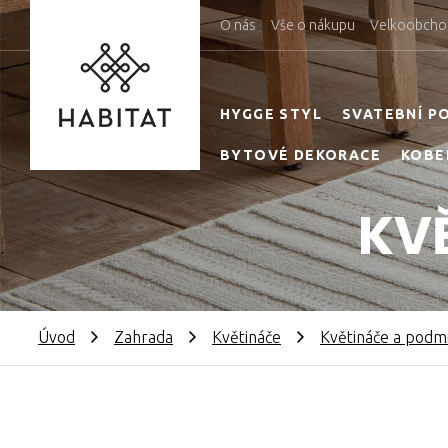
O nás
Vše o nákupu
Velkoobcho
HYGGE STYL
SVATEBNÍ P
BYTOVÉ DEKORACE
KOBE
KV
Úvod
Zahrada
Květináče
Květináče a podm