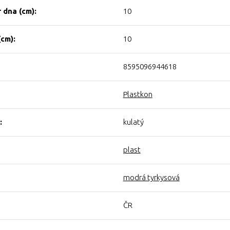
 dna (cm):
10
(cm):
10
8595096944618
Plastkon
:
kulatý
plast
modrá tyrkysová
ČR