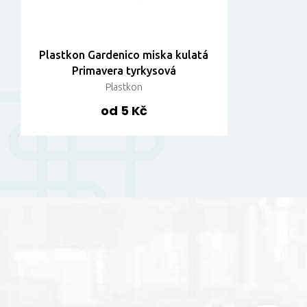
Plastkon Gardenico miska kulatá
Primavera tyrkysová
Plastkon
od 5 Kč