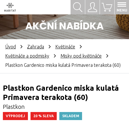
Hledat
Přihlásit se
0
MENU
AKČNÍ NABÍDKA
Úvod
Zahrada
Květináče
Květináče a podmisky
Misky pod květináče
Plastkon Gardenico miska kulatá Primavera terakota (60)
Plastkon Gardenico miska kulatá
Primavera terakota (60)
Plastkon
VÝPRODEJ
20 % SLEVA
SKLADEM