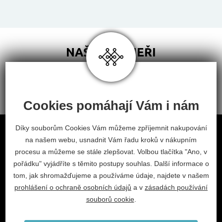
NAŠI PARTNEŘI
Cookies pomáhají Vám i nám
Obchodní podmínky
Díky souborům Cookies Vám můžeme zpříjemnit nakupování
na našem webu, usnadnit Vám řadu kroků v nákupním
Odstoupení od smlouvy
procesu a můžeme se stále zlepšovat. Volbou tlačítka "Ano, v
Nastavení cookies
pořádku" vyjádříte s těmito postupy souhlas. Další informace o
tom, jak shromažďujeme a používáme údaje, najdete v našem
facebook
instagram
prohlášení o ochraně osobních údajů
a v
zásadách používání
2026 © Habitat, a.s.
souborů cookie
.
V.Nezvala 977, 675 71 Náměšť nad Oslavou.
info@habitat-cz.cz