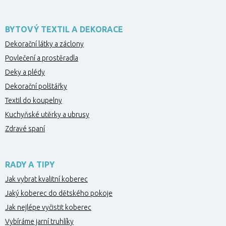
BYTOVÝ TEXTIL A DEKORACE
Dekorační látky a záclony
Povlečení a prostěradla
Deky a plédy
Dekorační polštářky
Textil do koupelny
Kuchyňské utěrky a ubrusy
Zdravé spaní
RADY A TIPY
Jak vybrat kvalitní koberec
Jaký koberec do dětského pokoje
Jak nejlépe vyčistit koberec
Vybíráme jarní truhlíky