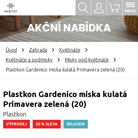
Hledat
Přihlásit se
0
MENU
AKČNÍ NABÍDKA
Úvod
Zahrada
Květináče
Květináče a podmisky
Misky pod květináče
Plastkon Gardenico miska kulatá Primavera zelená (20)
Plastkon Gardenico miska kulatá
Primavera zelená (20)
Plastkon
VÝPRODEJ
20 % SLEVA
SKLADEM