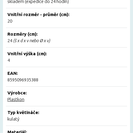
skladem (expedice do 24 hodin)
Vnitřní rozměr - průměr (cm):
20
Rozměry (cm):
24
(š x d x v nebo Ø x v)
Vnitřní výška (cm):
4
EAN:
8595096935388
Výrobce:
Plastkon
Typ květináče:
kulatý
Materiál: