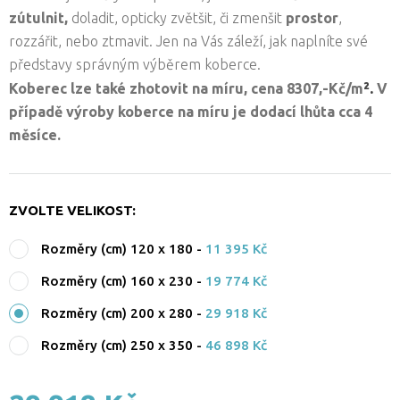
zútulnit,
doladit, opticky zvětšit, či zmenšit
prostor
,
rozzářit, nebo ztmavit. Jen na Vás záleží, jak naplníte své
představy správným výběrem koberce.
².
Koberec lze také zhotovit na míru, cena 8307,-Kč/
m
V
případě výroby koberce na míru je dodací lhůta cca 4
měsíce.
ZVOLTE VELIKOST:
Rozměry (cm) 120 x 180
-
11 395 Kč
Rozměry (cm) 160 x 230
-
19 774 Kč
Rozměry (cm) 200 x 280
-
29 918 Kč
Rozměry (cm) 250 x 350
-
46 898 Kč