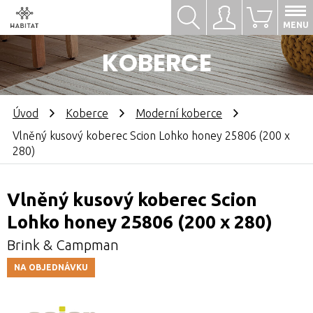
Hledat
Přihlásit se
0
MENU
KOBERCE
Úvod
Koberce
Moderní koberce
Vlněný kusový koberec Scion Lohko honey 25806 (200 x
280)
Vlněný kusový koberec Scion
Lohko honey 25806 (200 x 280)
Brink & Campman
NA OBJEDNÁVKU