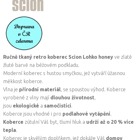
R
učně tkaný retro koberec
Scion
Lohko honey
ve zlatě
žluté barvě na béžovém podkladu.
Moderní koberec s hustou smyčkou, jež vytváří úžasnou
měkkost koberce.
Vlna je
přírodní materiál
, se spoustou výhod. Koberce
vyrobené z vlny mají
dlouhou životnost
,
jsou
ekologické
a
samočistící
.
Koberce jsou vhodné i pro
podlahové vytápění
.
Koberce
zútulní Váš byt, tlumí hluk a
udrží až o 20 % více
tepla
.
Koberec je skvělým doplňkem, jež dokáže Váš
domov