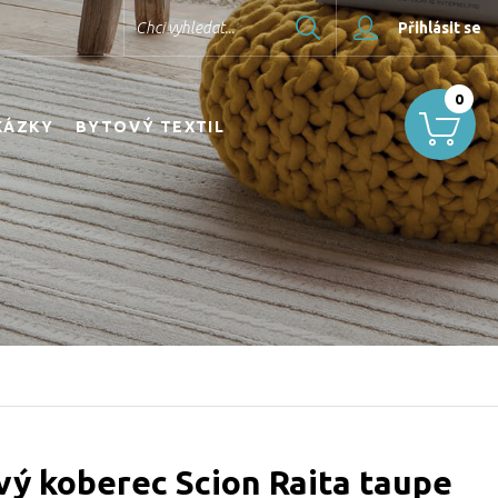
Hledat
Chci vyhledat...
Přihlásit se
0
KÁZKY
BYTOVÝ TEXTIL
ý koberec Scion Raita taupe