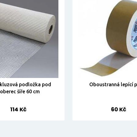
skluzová podložka pod
Oboustranná lepící 
oberec šíře 60 cm
114 Kč
60 Kč