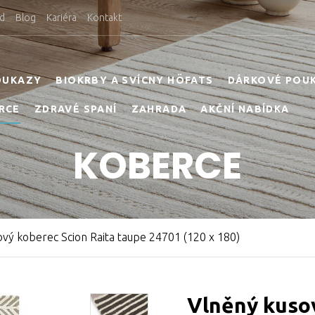
d
Blog
Kariéra
Kontakt
OUKAZY
BIOKRBY A SVÍCNY HÖFATS
DÁRKOVÉ POU
RCE
ZDRAVÉ SPANÍ
ZAHRADA
AKČNÍ NABÍDKA
KOBERCE
ový koberec Scion Raita taupe 24701 (120 x 180)
Vlněný kusov