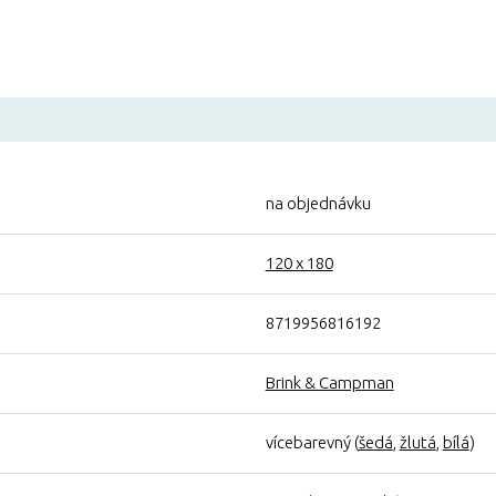
na objednávku
120 x 180
8719956816192
Brink & Campman
vícebarevný (
šedá
,
žlutá
,
bílá
)