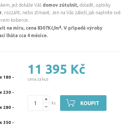
ňkem, jež dokáže Váš
domov zútulnit,
doladit, opticky
r
, rozzářit, nebo ztmavit. Jen na Vás záleží, jak naplníte své
ěrem koberce.
².
vit na míru, cena 8307Kč/
m
V případě výroby
cí lhůta cca 4 měsíce.
11 395 Kč
x 180
-
cena za kus
x 230
-
KOUPIT
ks
x 280
-
x 350
-