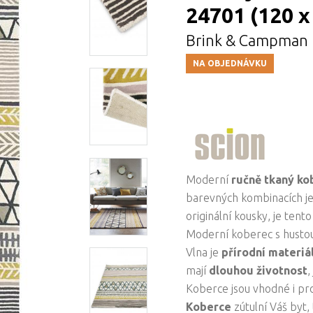
24701 (120 x
Brink & Campman
NA OBJEDNÁVKU
Moderní
ručně tkaný k
barevných kombinacích je 
originální kousky, je tent
Moderní koberec s hustou
Vlna je
přírodní materiá
mají
dlouhou životnost
,
Koberce jsou vhodné i p
Koberce
zútulní Váš byt,