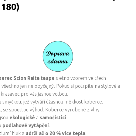
 180)
oberec
Scion Raita taupe
s etno vzorem ve třech
všechno jen ne obyčejný. Pokud si potrpíte na stylové a
o krasavec pro vás jasnou volbou.
 smyčkou, jež vytváří úžasnou měkkost koberce.
l
, se spoustou výhod. Koberce vyrobené z vlny
 jsou
ekologické
a
samočistící
.
ro
podlahové vytápění
.
 tlumí hluk a
udrží až o 20 % více tepla
.