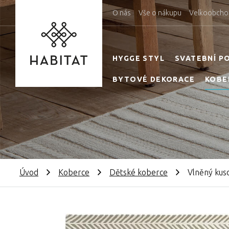
O nás
Vše o nákupu
Velkoobcho
HYGGE STYL
SVATEBNÍ P
BYTOVÉ DEKORACE
KOBE
Úvod
Koberce
Dětské koberce
Vlněný kus