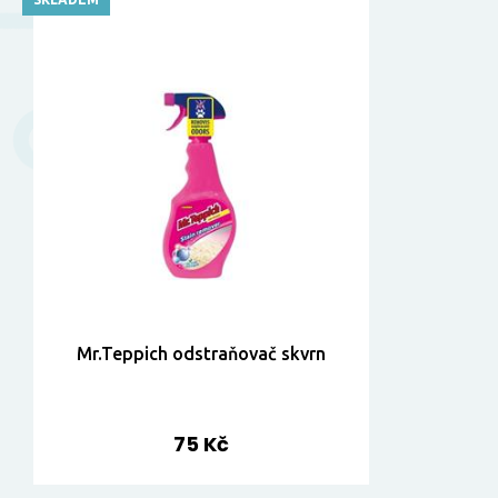
Mr.Teppich odstraňovač skvrn
75 Kč