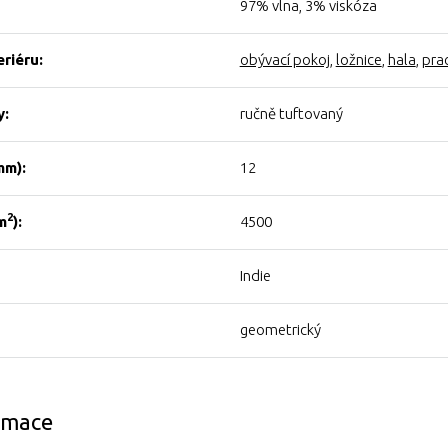
97% vlna, 3% viskóza
eriéru:
obývací pokoj
,
ložnice
,
hala
,
pra
y:
ručně tuftovaný
mm):
12
2
m
):
4500
Indie
geometrický
ormace