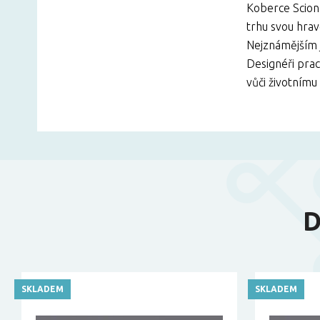
Koberce Scion 
trhu svou hrav
Nejznámějším j
Designéři prac
vůči životnímu 
D
SKLADEM
SKLADEM