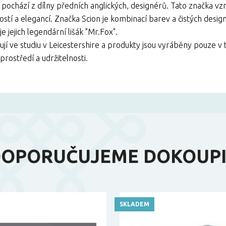
pochází z dílny předních anglických, designérů. Tato značka vzn
ostí a elegancí. Značka Scion je kombinací barev a čistých desi
e jejich legendární lišák "Mr.Fox".
ují ve studiu v Leicestershire a produkty jsou vyráběny pouze v
prostředí a udržitelnosti.
OPORUČUJEME DOKOUP
SKLADEM