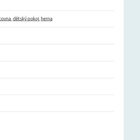
covna
,
dětský pokoj
,
herna