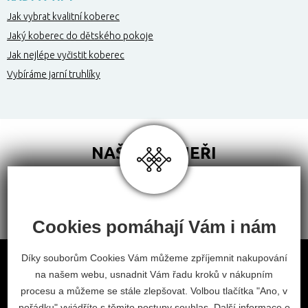
Jak vybrat kvalitní koberec
Jaký koberec do dětského pokoje
Jak nejlépe vyčistit koberec
Vybíráme jarní truhlíky
NAŠI PARTNEŘI
Cookies pomáhají Vám i nám
Obchodní podmínky
Díky souborům Cookies Vám můžeme zpříjemnit nakupování
na našem webu, usnadnit Vám řadu kroků v nákupním
Odstoupení od smlouvy
procesu a můžeme se stále zlepšovat. Volbou tlačítka "Ano, v
Nastavení cookies
pořádku" vyjádříte s těmito postupy souhlas. Další informace o