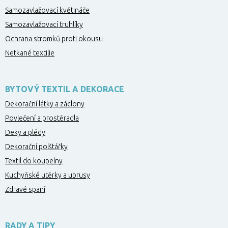
Samozavlažovací květináče
Samozavlažovací truhlíky
Ochrana stromků proti okousu
Netkané textilie
BYTOVÝ TEXTIL A DEKORACE
Dekorační látky a záclony
Povlečení a prostěradla
Deky a plédy
Dekorační polštářky
Textil do koupelny
Kuchyňské utěrky a ubrusy
Zdravé spaní
RADY A TIPY