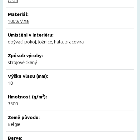
Osta
Materiál:
100% vlna
Umístění v interiéru:
obývací pokoj
,
ložnice
,
hala
,
pracovna
Způsob výroby:
strojově tkaný
Výška vlasu (mm):
10
2
Hmotnost (g/m
):
3500
Země původu:
Belgie
Barva: