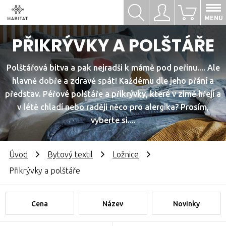
Hledat
Přihlásit se
0
MENU
PŘIKRÝVKY A POLŠTÁŘE
Polštářová bitva a pak nejradši k mámě pod peřinu.... Ale
hlavně dobře a zdravě spát! Každému dle jeho přání a
představ. Péřové polštáře a přikrývky, které v zimě hřejí a
v létě chladí nebo raději něco pro alergika? Prosím,
vyberte si....
Úvod
Bytový textil
Ložnice
Přikrývky a polštáře
Cena
Název
Novinky