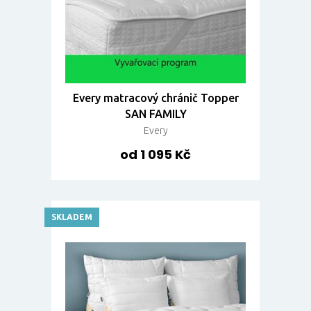
Every matracový chránič Topper
SAN FAMILY
Every
od 1 095 Kč
SKLADEM