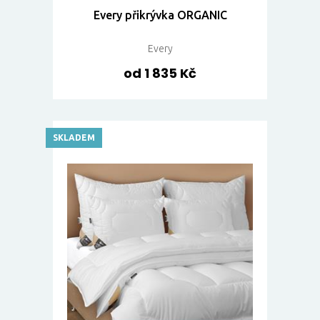
Every přikrývka ORGANIC
Every
od 1 835 Kč
SKLADEM