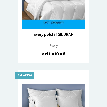
Every polštář SILURAN
Every
od 1 410 Kč
SKLADEM