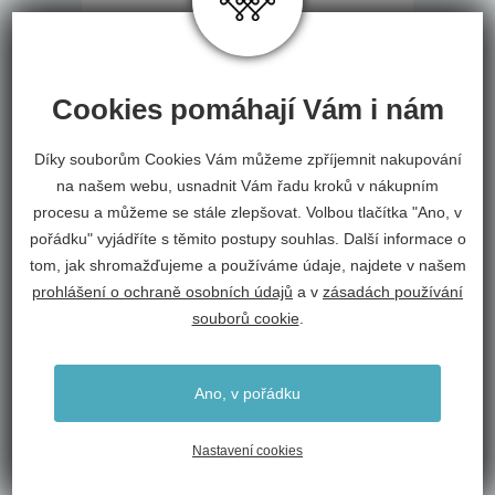
Cookies pomáhají Vám i nám
Díky souborům Cookies Vám můžeme zpříjemnit nakupování
na našem webu, usnadnit Vám řadu kroků v nákupním
procesu a můžeme se stále zlepšovat. Volbou tlačítka "Ano, v
pořádku" vyjádříte s těmito postupy souhlas. Další informace o
Dětská přikrývka MIMI COTTON
tom, jak shromažďujeme a používáme údaje, najdete v našem
prohlášení o ochraně osobních údajů
a v
zásadách používání
Every
souborů cookie
.
od 750 Kč
Ano, v pořádku
SKLADEM
Nastavení cookies