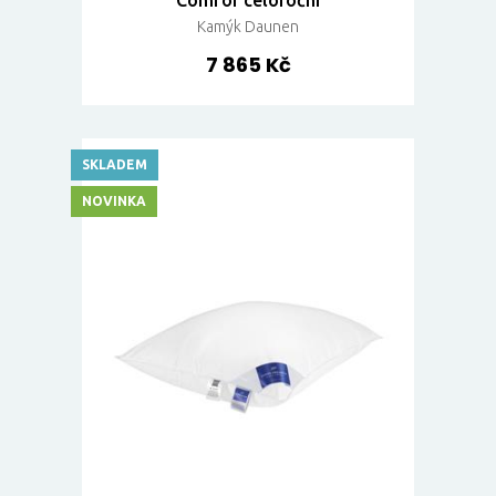
Comfor celoroční
Kamýk Daunen
7 865 Kč
SKLADEM
NOVINKA