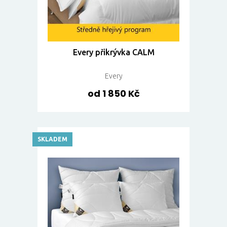
Every přikrývka CALM
Every
od 1 850 Kč
SKLADEM