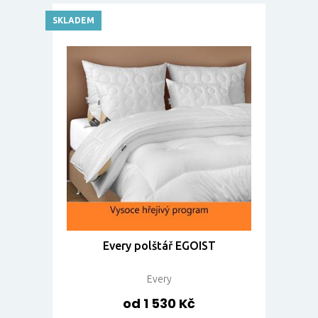
SKLADEM
Every polštář EGOIST
Every
od 1 530 Kč