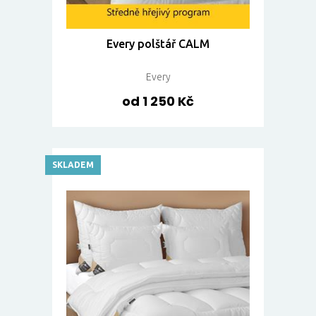
Every polštář CALM
Every
od 1 250 Kč
SKLADEM