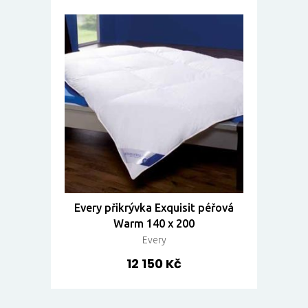
Every přikrývka Exquisit péřová
Warm 140 x 200
Every
12 150 Kč