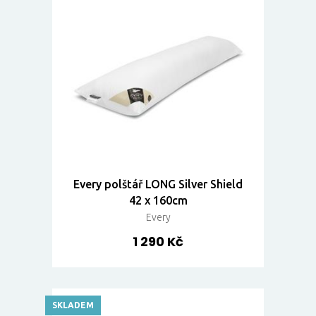
Every polštář LONG Silver Shield
42 x 160cm
Every
1 290 Kč
SKLADEM