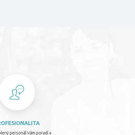
S
ROFESIONALITA
olený personál Vám poradí a