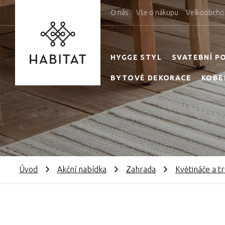
O nás
Vše o nákupu
Velkoobcho
HYGGE STYL
SVATEBNÍ P
BYTOVÉ DEKORACE
KOBE
Úvod
Akční nabídka
Zahrada
Květináče a tr