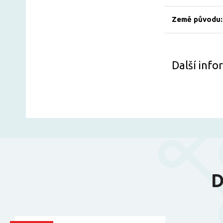
Země původu:
Další inf
D