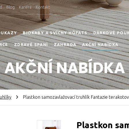
d
Blog
Kariéra
Kontakt
OUKAZY
BIOKRBY A SVÍCNY HÖFATS
DÁRKOVÉ POU
RCE
ZDRAVÉ SPANÍ
ZAHRADA
AKČNÍ NABÍDKA
AKČNÍ NABÍDKA
uhlíky
Plastkon samozavlažovací truhlík Fantazie terakotov
Plastkon sam