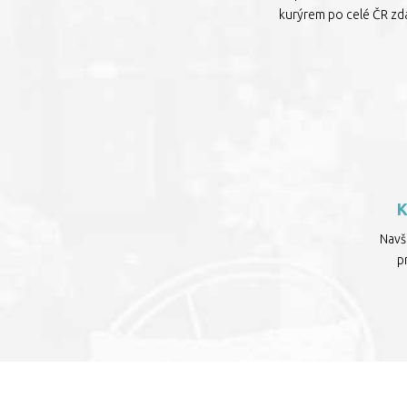
kurýrem po celé ČR zd
Navšt
p