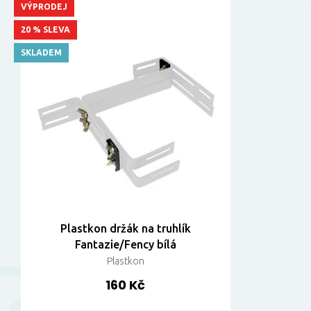
VÝPRODEJ
20 % SLEVA
SKLADEM
Plastkon držák na truhlík
Fantazie/Fency bílá
Plastkon
160 Kč