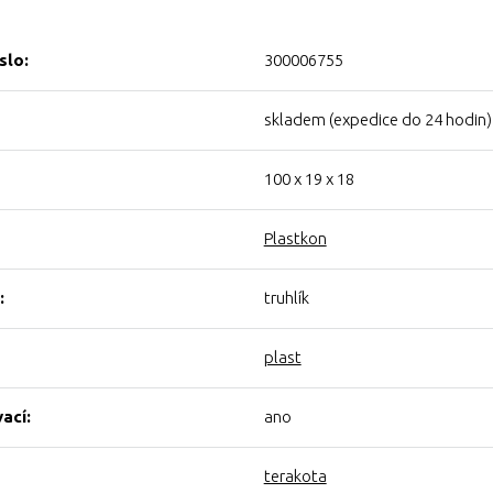
slo:
300006755
skladem (expedice do 24 hodin)
100 x 19 x 18
Plastkon
:
truhlík
plast
ací:
ano
terakota