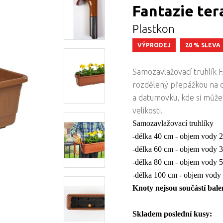
Fantazie ter
Plastkon
VÝPRODEJ
20 % SLEVA
Samozavlažovací truhlík 
rozdělený přepážkou na d
a datumovku, kde si může
velikosti.
Samozavlažovací truhlíky
-délka 40 cm - objem vody 2 l
-délka 60 cm - objem vody 3,5
-délka 80 cm - objem vody 5 l
-délka 100 cm - objem vody 6,
Knoty nejsou součástí bale
Skladem poslední kusy: