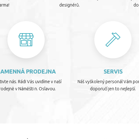
arma!
designérů.
dop
KAMENNÁ PRODEJNA
SERVIS
ivte nás. Rádi Vás uvidíme v naší
Náš vyškolený personál Vám por
rodejně v Náměšti n. Oslavou.
doporučí jen to nejlepší.