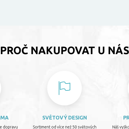
PROČ NAKUPOVAT U NÁ
RMA
SVĚTOVÝ DESIGN
P
te dopravu
Sortiment od více než 50 světových
Náš vyšk