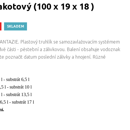
akotový (100 x 19 x 18 )
SKLADEM
FANTAZIE. Plastový truhlík se samozavlažovacím systémem
vě části - pěstební a zálivkovou. Balení obsahuje vodoznak
te poznačit datum poslední zálivky a hnojení. Různé
 - substrát 6,5 l
 l - substrát 10 l
 - substrát 13,5 l
5 l - substrát 17 l
ní.