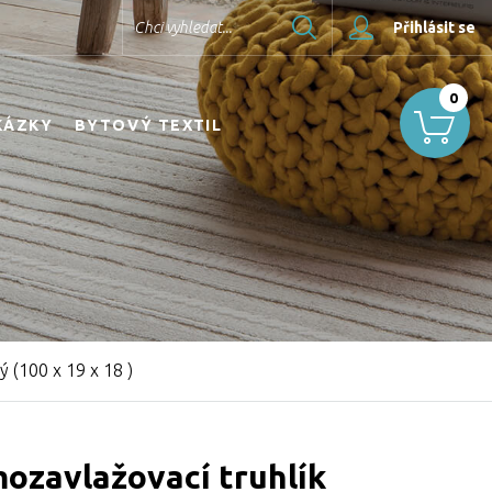
Hledat
Chci vyhledat...
Přihlásit se
0
KÁZKY
BYTOVÝ TEXTIL
ý (100 x 19 x 18 )
ozavlažovací truhlík