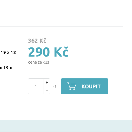
362 Kč
290 Kč
 19 x 18
cena za kus
x 19 x
KOUPIT
ks