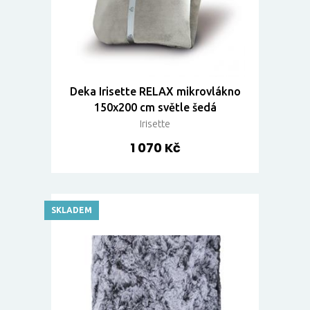
Deka Irisette RELAX mikrovlákno
150x200 cm světle šedá
Irisette
1 070 Kč
SKLADEM