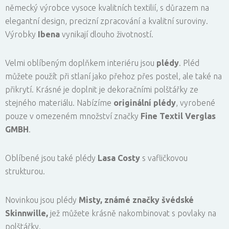
německý výrobce vysoce kvalitních textilií, s důrazem na
elegantní design, precizní zpracování a kvalitní suroviny.
Výrobky
Ibena
vynikají dlouho životností.
Velmi oblíbeným doplňkem interiéru jsou
plédy
. Pléd
můžete použít při stlaní jako přehoz přes postel, ale také na
přikrytí. Krásné je doplnit je dekoračními polštářky ze
stejného materiálu. Nabízíme
originální plédy
, vyrobené
pouze v omezeném množství značky
Fine Textil Verglas
GMBH
.
Oblíbené jsou také plédy
Lasa Costy
s vafličkovou
strukturou.
Novinkou jsou plédy
Misty, známé značky švédské
Skinnwille,
jež můžete krásně nakombinovat s povlaky na
polštářky.