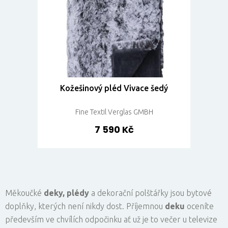
Kožešinový pléd Vivace šedý
Fine Textil Verglas GMBH
7 590 Kč
Měkoučké
deky, plédy
a dekorační polštářky jsou bytové
doplňky, kterých není nikdy dost. Příjemnou
deku
oceníte
především ve chvílích odpočinku ať už je to večer u televize