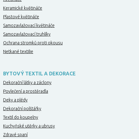
Keramické květináče
Plastové květináče
Samozavlažovací květináče
Samozavlažovací truhlíky
Ochrana stromků proti okousu
Netkané textilie
BYTOVÝ TEXTIL A DEKORACE
Dekorační látky a záclony
Povlečení a prostěradla
Deky a plédy
Dekorační polštářky
Textil do koupelny
Kuchyňské utěrky a ubrusy
Zdravé spaní