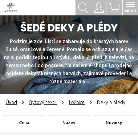
Hledat
Přihlásit se
0
MENU
ŠEDÉ DEKY A PLÉDY
Podzim je zde. Listí se zabarvuje do krásných barev
žluté, oranžové a červené. Pomalu se ochlazuje a je čas
na si pořídit teplou přikrývku, deku, či pléd. K televizi, na
terasu nebo i do postele. Na našem e-shopu i prodejně
najdete deky v krásných barvách, zajímavé provedení a
různé materiály...
Úvod
Bytový textil
Ložnice
Deky a plédy
Cena
Název
Novinky