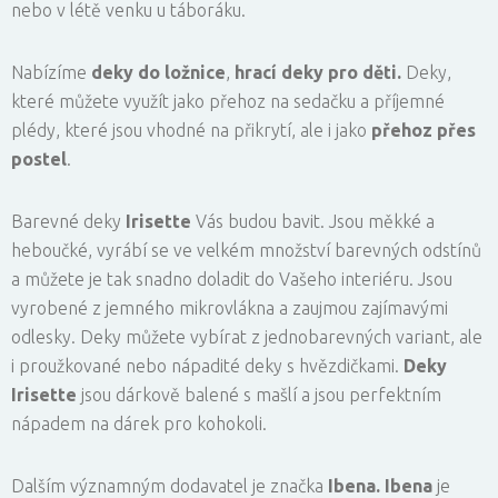
nebo v létě venku u táboráku.
Nabízíme
deky do ložnice
,
hrací deky pro děti.
Deky,
které můžete využít jako přehoz na sedačku a příjemné
plédy, které jsou vhodné na přikrytí, ale i jako
přehoz přes
postel
.
Barevné deky
Irisette
Vás budou bavit. Jsou měkké a
heboučké, vyrábí se ve velkém množství barevných odstínů
a můžete je tak snadno doladit do Vašeho interiéru. Jsou
vyrobené z jemného mikrovlákna a zaujmou zajímavými
odlesky. Deky můžete vybírat z jednobarevných variant, ale
i proužkované nebo nápadité deky s hvězdičkami.
Deky
Irisette
jsou dárkově balené s mašlí a jsou perfektním
nápadem na dárek pro kohokoli.
Dalším významným dodavatel je značka
Ibena. Ibena
je